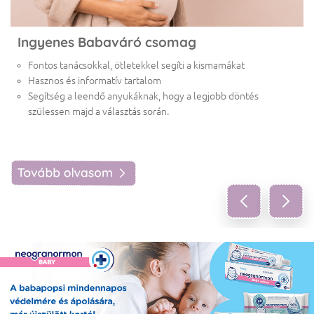
Ingyenes Babaváró csomag
Fontos tanácsokkal, ötletekkel segíti a kismamákat
Hasznos és informatív tartalom
Várandósság, szülés, babagondozás – hiteles információk,
Segítség a leendő anyukáknak, hogy a legjobb döntés
közérthetően, szakértőktől.
szülessen majd a választás során.
A
Babát várok podcast videóiban
Stohl Luca beszélget elismert
szakemberekkel
a kismamákat és anyukákat foglalkoztató
legfontosabb témákról.
Nézd meg videóinkat és nyerj egy két éjszakás wellness
hétvégét!