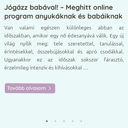
nk
Jógázz babával! – Meghitt online
M
program anyukáknak és babáiknak
s
é
ik
Van valami egészen különleges abban az
s
ya
időszakban, amikor egy nő édesanyává válik. Egy új
 A
világ nyílik meg: tele szeretettel, tanulással,
A
t,
érintésekkel, összebújásokkal és apró csodákkal.
v
ak
Ugyanakkor ez az időszak sokszor fárasztó,
a
érzelmileg intenzív és kihívásokkal …
e
é