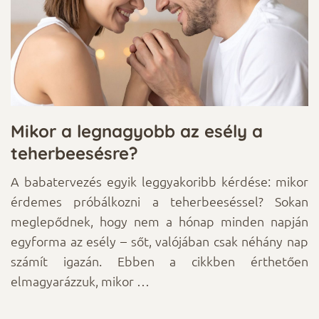
–
Mikor a legnagyobb az esély a
M
teherbeesésre?
b
tt
A babatervezés egyik leggyakoribb kérdése: mikor
A
és
érdemes próbálkozni a teherbeeséssel? Sokan
l
el
meglepődnek, hogy nem a hónap minden napján
s
ig
egyforma az esély – sőt, valójában csak néhány nap
m
 a
számít igazán. Ebben a cikkben érthetően
m
elmagyarázzuk, mikor …
e