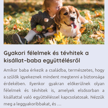
Gyakori félelmek és tévhitek a
M
kisállat–baba együttélésről
k
h
te
Amikor baba érkezik a családba, természetes, hogy
ád
a szülők igyekeznek mindent megtenni a biztonsága
A
de
érdekében. Ilyenkor gyakran előkerülnek olyan
k
ll
félelmek és tévhitek is, amelyek elsősorban a
i
kisállattal való együttéléssel kapcsolatosak. Nézzük
t
meg a leggyakoribbakat, és …
ö