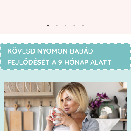
KÖVESD NYOMON BABÁD
FEJLŐDÉSÉT A 9 HÓNAP ALATT