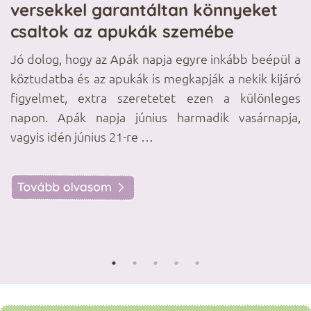
versekkel garantáltan könnyeket
m
csaltok az apukák szemébe
o
an
Jó dolog, hogy az Apák napja egyre inkább beépül a
A
st
köztudatba és az apukák is megkapják a nekik kijáró
v
 a
figyelmet, extra szeretetet ezen a különleges
s
és
napon. Apák napja június harmadik vasárnapja,
h
e.
vagyis idén június 21-re …
i