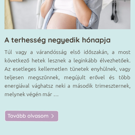
A terhesség negyedik hónapja
A
 a
Túl vagy a várandósság első időszakán, a most
M
et
következő hetek lesznek a leginkább élvezhetőek.
h
tő
Az esetleges kellemetlen tünetek enyhülnek, vagy
i
en
teljesen megszűnnek, megújult erővel és több
p
a,
energiával vághatsz neki a második trimeszternek,
r
melynek végén már …