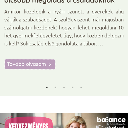
d,
sz
Amikor közeledik a nyári szünet, a gyerekek alig
K
tt
várják a szabadságot. A szülők viszont már májusban
a
z!
számolgatni kezdenek: hogyan lehet megoldani 10
a
te
hét gyermekfelügyeletet úgy, hogy közben dolgozni
é
is kell? Sok család első gondolata a tábor. …
o