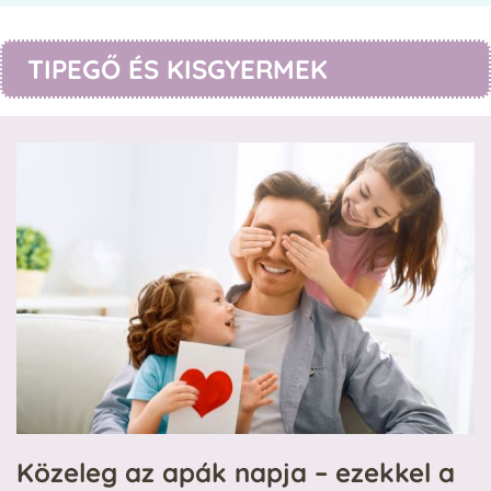
TIPEGŐ ÉS KISGYERMEK
Közeleg az apák napja – ezekkel a
N