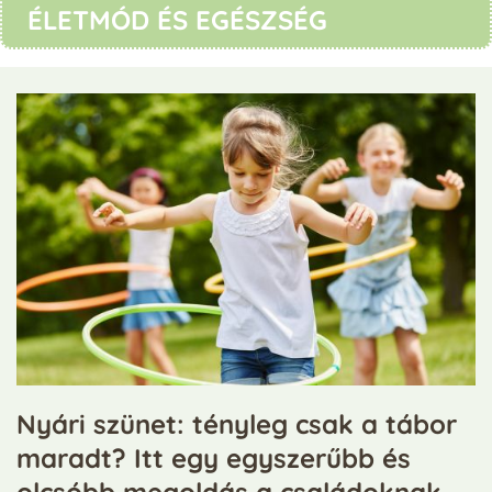
ÉLETMÓD ÉS EGÉSZSÉG
Nyári szünet: tényleg csak a tábor
G
maradt? Itt egy egyszerűbb és
m
olcsóbb megoldás a családoknak
i