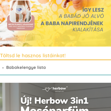
Töltsd le hasznos listáinkat!
Babakelengye lista