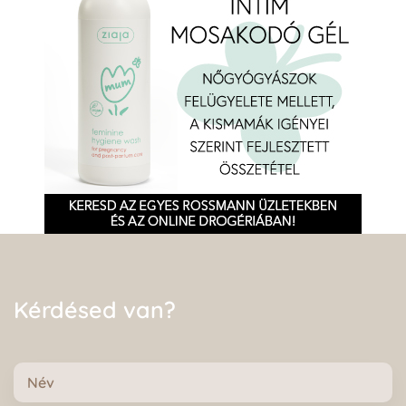
Kérdésed van?
Név