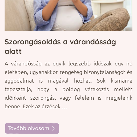
Szorongásoldás a várandósság
Í
alatt
n
A várandósság az egyik legszebb időszak egy nő
A
életében, ugyanakkor rengeteg bizonytalanságot és
é
m,
aggodalmat is magával hozhat. Sok kismama
s
ád
tapasztalja, hogy a boldog várakozás mellett
e
mi
időnként szorongás, vagy félelem is megjelenik
e
ők
benne. Ezek az érzések …
a
k,