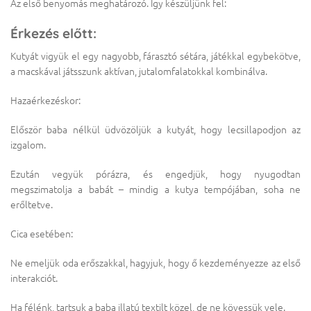
Az első benyomás meghatározó. Így készüljünk fel:
Érkezés előtt:
Kutyát vigyük el egy nagyobb, fárasztó sétára, játékkal egybekötve,
a macskával játsszunk aktívan, jutalomfalatokkal kombinálva.
Hazaérkezéskor:
Először baba nélkül üdvözöljük a kutyát, hogy lecsillapodjon az
izgalom.
Ezután vegyük pórázra, és engedjük, hogy nyugodtan
megszimatolja a babát – mindig a kutya tempójában, soha ne
erőltetve.
Cica esetében:
Ne emeljük oda erőszakkal, hagyjuk, hogy ő kezdeményezze az első
interakciót.
Ha félénk, tartsuk a baba illatú textilt közel, de ne kövessük vele.