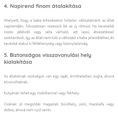
4. Napirend finom átalakítása
Ahelyett, hogy a baba érkezésekor hirtelen változtatnánk az állat
napirendjén, fokozatosan vezessük be az új ritmust. Ha kevesebb
közös játékidő vagy séta várható, azt lassú átvezetéssel
csökkentsük, így az állat nem köti a változást a baba jelenlétéhez, és
kevésbé alakul ki féltékenység vagy bizonytalanság.
5. Biztonságos visszavonulási hely
kialakítása
Az állatoknak szükségük van egy saját, érinthetetlen zugra, ahová
elvonulhatnak.
Kutyának: lehet egy mobilkennel vagy fekhely.
Cicának: jó megoldás magaslati búvóhely, polc, macskafa vagy
doboz, ahová nem nyúl senki.