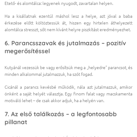
Etető- és alomtálca: legyenek nyugodt, zavartalan helyen.
Ha a kisállatnak ezentúl máshol lesz a helye, azt jóval a baba
érkezése előtt költöztessük át, hiszen egy hirtelen áthelyezett
alomtálca stresszt, sőt nem kívánt helyre piszkítást eredményezhet.
6. Parancsszavak és jutalmazás – pozitív
megerősítéssel
Kutyánál vezessük be vagy erősítsük meg a „helyedre” parancsot, és
minden alkalommal jutalmazzuk, ha szót fogad.
Cicánál a parancs kevésbé működik, nála azt jutalmazzuk, amikor
önként a saját helyét választja. Egy finom falat vagy macskamenta
motiváló lehet – de csak akkor adjuk, ha a helyén van.
7. Az első találkozás – a legfontosabb
pillanat