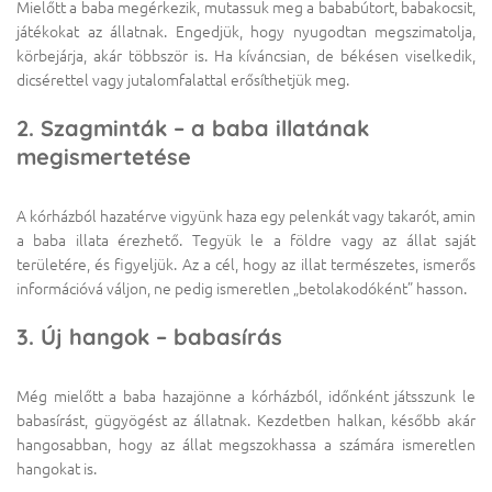
Mielőtt a baba megérkezik, mutassuk meg a bababútort, babakocsit,
játékokat az állatnak. Engedjük, hogy nyugodtan megszimatolja,
körbejárja, akár többször is. Ha kíváncsian, de békésen viselkedik,
dicsérettel vagy jutalomfalattal erősíthetjük meg.
2. Szagminták – a baba illatának
megismertetése
A kórházból hazatérve vigyünk haza egy pelenkát vagy takarót, amin
a baba illata érezhető. Tegyük le a földre vagy az állat saját
területére, és figyeljük. Az a cél, hogy az illat természetes, ismerős
információvá váljon, ne pedig ismeretlen „betolakodóként” hasson.
3. Új hangok – babasírás
Még mielőtt a baba hazajönne a kórházból, időnként játsszunk le
babasírást, gügyögést az állatnak. Kezdetben halkan, később akár
hangosabban, hogy az állat megszokhassa a számára ismeretlen
hangokat is.