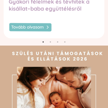
Gyakori félelmek és tévhitek a
kisállat–baba együttélésről