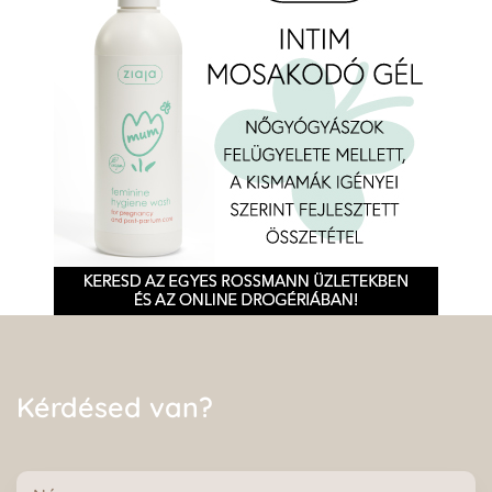
Kérdésed van?
Név