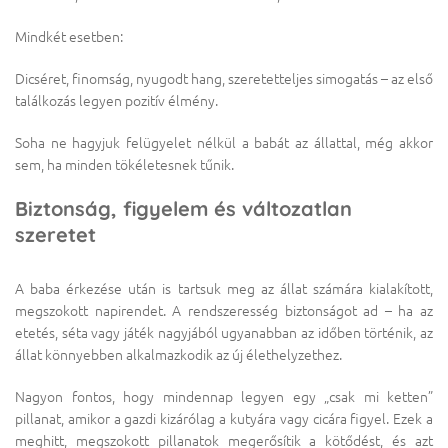
Mindkét esetben:
Dicséret, finomság, nyugodt hang, szeretetteljes simogatás – az első
találkozás legyen pozitív élmény.
Soha ne hagyjuk felügyelet nélkül a babát az állattal, még akkor
sem, ha minden tökéletesnek tűnik.
Biztonság, figyelem és változatlan
szeretet
A baba érkezése után is tartsuk meg az állat számára kialakított,
megszokott napirendet. A rendszeresség biztonságot ad – ha az
etetés, séta vagy játék nagyjából ugyanabban az időben történik, az
állat könnyebben alkalmazkodik az új élethelyzethez.
Nagyon fontos, hogy mindennap legyen egy „csak mi ketten”
pillanat, amikor a gazdi kizárólag a kutyára vagy cicára figyel. Ezek a
meghitt, megszokott pillanatok megerősítik a kötődést, és azt