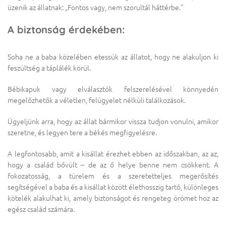
üzenik az állatnak: „Fontos vagy, nem szorultál háttérbe.”
A biztonság érdekében:
Soha ne a baba közelében etessük az állatot, hogy ne alakuljon ki
feszültség a táplálék körül.
Bébikapuk vagy elválasztók felszerelésével könnyedén
megelőzhetők a véletlen, felügyelet nélküli találkozások.
Ügyeljünk arra, hogy az állat bármikor vissza tudjon vonulni, amikor
szeretne, és legyen tere a békés megfigyelésre.
A legfontosabb, amit a kisállat érezhet ebben az időszakban, az az,
hogy a család bővült – de az ő helye benne nem csökkent. A
fokozatosság, a türelem és a szeretetteljes megerősítés
segítségével a baba és a kisállat között élethosszig tartó, különleges
kötelék alakulhat ki, amely biztonságot és rengeteg örömet hoz az
egész család számára.