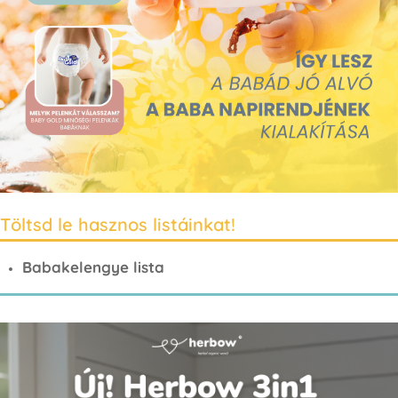
Töltsd le hasznos listáinkat!
Babakelengye lista