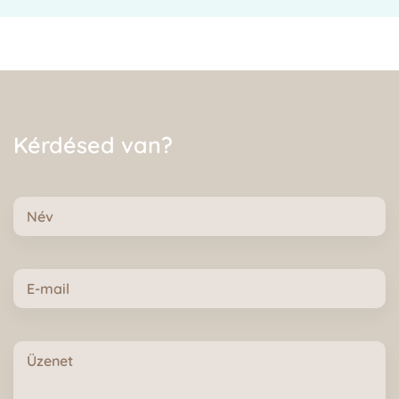
Kérdésed van?
Név
E-
mail
Üzenet