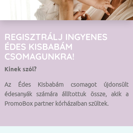
REGISZTRÁLJ INGYENES
ÉDES KISBABÁM
CSOMAGUNKRA!
Kinek szól?
Az Édes Kisbabám csomagot újdonsült
édesanyák számára állítottuk össze, akik a
PromoBox partner kórházaiban szültek.