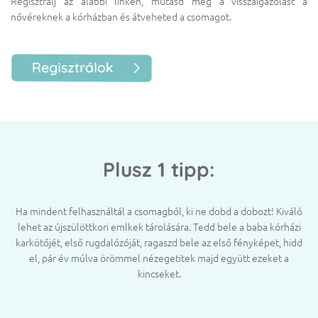
Regisztrálj az alábbi linken, mutasd meg a visszaigazolást a
nővéreknek a kórházban és átveheted a csomagot.
Plusz 1 tipp:
Ha mindent felhasználtál a csomagból, ki ne dobd a dobozt! Kiváló
lehet az újszülöttkori emlkek tárolására. Tedd bele a baba kórházi
karkötőjét, első rugdalózóját, ragaszd bele az első fényképet, hidd
el, pár év múlva örömmel nézegetitek majd együtt ezeket a
kincseket.