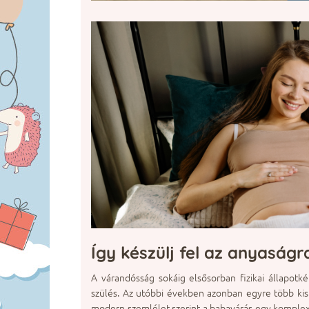
Így készülj fel az anyaságr
A várandósság sokáig elsősorban fizikai állapotké
szülés. Az utóbbi években azonban egyre több kism
modern szemlélet szerint a babavárás egy komplex t