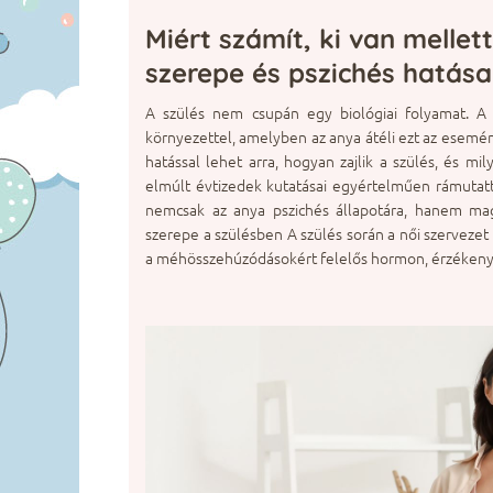
Miért számít, ki van mellet
szerepe és pszichés hatása
A szülés nem csupán egy biológiai folyamat. A
környezettel, amelyben az anya átéli ezt az esemény
hatással lehet arra, hogyan zajlik a szülés, és
elmúlt évtizedek kutatásai egyértelműen rámutatta
nemcsak az anya pszichés állapotára, hanem magá
szerepe a szülésben A szülés során a női szervezet
a méhösszehúzódásokért felelős hormon, érzékeny