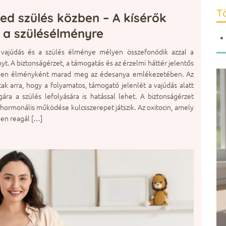
Tö
ted szülés közben – A kísérők
 a szülésélményre
 vajúdás és a szülés élménye mélyen összefonódik azzal a
t. A biztonságérzet, a támogatás és az érzelmi háttér jelentős
 milyen élményként marad meg az édesanya emlékezetében. Az
k arra, hogy a folyamatos, támogató jelenlét a vajúdás alatt
ra a szülés lefolyására is hatással lehet. A biztonságérzet
 hormonális működése kulcsszerepet játszik. Az oxitocin, amely
en reagál […]