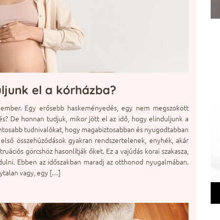
uljunk el a kórházba?
az ember. Egy erősebb haskeményedés, egy nem megszokott
lés? De honnan tudjuk, mikor jött el az idő, hogy elinduljunk a
ontosabb tudnivalókat, hogy magabiztosabban és nyugodtabban
Az első összehúzódások gyakran rendszertelenek, enyhék, akár
uációs görcshöz hasonlítják őket. Ez a vajúdás korai szakasza,
dulni. Ebben az időszakban maradj az otthonod nyugalmában.
nytalan vagy, egy […]