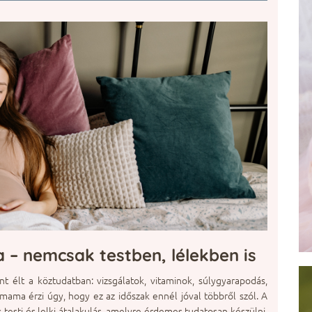
a – nemcsak testben, lélekben is
nt élt a köztudatban: vizsgálatok, vitaminok, súlygyarapodás,
ama érzi úgy, hogy ez az időszak ennél jóval többről szól. A
esti és lelki átalakulás, amelyre érdemes tudatosan készülni.