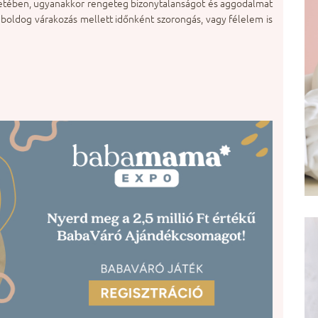
letében, ugyanakkor rengeteg bizonytalanságot és aggodalmat
 boldog várakozás mellett időnként szorongás, vagy félelem is