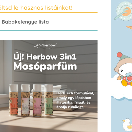
ltsd le hasznos listáinkat!
Babakelengye lista