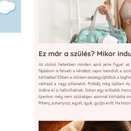
Ez már a szülés? Mikor ind
Az utolsó hetekben minden apró jelre figyel 
fájdalom is felveti a kérdést: vajon beindult a szü
kórházba? Ebben a cikkben összegyűjtöttük a legf
várhasd a nagy pillanatot. Próbálj meg lazítani 
órákra el is halkulhatnak. Sokan egy erősebb menstr
ilyenkor még nem szükséges azonnal kórházba in
Pihenj, zuhanyozz, egyél, igyál, gyűjts erőt. Ha bizo