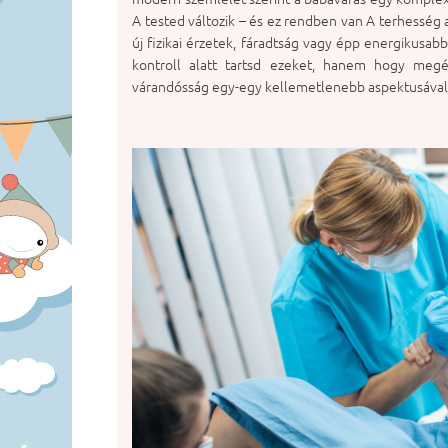
A tested változik – és ez rendben van A terhesség a
új fizikai érzetek, fáradtság vagy épp energikusa
kontroll alatt tartsd ezeket, hanem hogy megé
várandósság egy-egy kellemetlenebb aspektusával