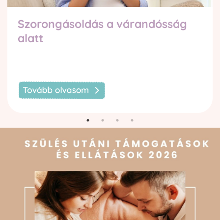
Szorongásoldás a várandósság
alatt