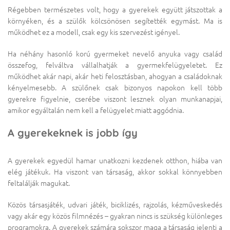
Régebben természetes volt, hogy a gyerekek együtt játszottak a
környéken, és a szülők kölcsönösen segítették egymást. Ma is
működhet ez a modell, csak egy kis szervezést igényel.
Ha néhány hasonló korú gyermeket nevelő anyuka vagy család
összefog, felváltva vállalhatják a gyermekfelügyeletet. Ez
működhet akár napi, akár heti felosztásban, ahogyan a családoknak
kényelmesebb. A szülőnek csak bizonyos napokon kell több
gyerekre figyelnie, cserébe viszont lesznek olyan munkanapjai,
amikor egyáltalán nem kell a felügyelet miatt aggódnia.
A gyerekeknek is jobb így
A gyerekek egyedül hamar unatkozni kezdenek otthon, hiába van
elég játékuk. Ha viszont van társaság, akkor sokkal könnyebben
feltalálják magukat.
Közös társasjáték, udvari játék, biciklizés, rajzolás, kézműveskedés
vagy akár egy közös filmnézés – gyakran nincs is szükség különleges
programokra. A gyerekek számára sokszor maga a társaság jelenti a