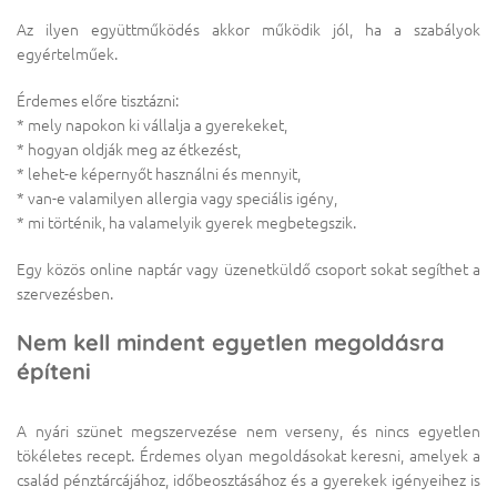
Az ilyen együttműködés akkor működik jól, ha a szabályok
egyértelműek.
Érdemes előre tisztázni:
* mely napokon ki vállalja a gyerekeket,
* hogyan oldják meg az étkezést,
* lehet-e képernyőt használni és mennyit,
* van-e valamilyen allergia vagy speciális igény,
* mi történik, ha valamelyik gyerek megbetegszik.
Egy közös online naptár vagy üzenetküldő csoport sokat segíthet a
szervezésben.
Nem kell mindent egyetlen megoldásra
építeni
A nyári szünet megszervezése nem verseny, és nincs egyetlen
tökéletes recept. Érdemes olyan megoldásokat keresni, amelyek a
család pénztárcájához, időbeosztásához és a gyerekek igényeihez is