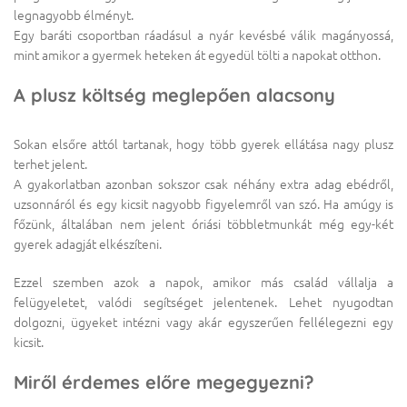
legnagyobb élményt.
Egy baráti csoportban ráadásul a nyár kevésbé válik magányossá,
mint amikor a gyermek heteken át egyedül tölti a napokat otthon.
A plusz költség meglepően alacsony
Sokan elsőre attól tartanak, hogy több gyerek ellátása nagy plusz
terhet jelent.
A gyakorlatban azonban sokszor csak néhány extra adag ebédről,
uzsonnáról és egy kicsit nagyobb figyelemről van szó. Ha amúgy is
főzünk, általában nem jelent óriási többletmunkát még egy-két
gyerek adagját elkészíteni.
Ezzel szemben azok a napok, amikor más család vállalja a
felügyeletet, valódi segítséget jelentenek. Lehet nyugodtan
dolgozni, ügyeket intézni vagy akár egyszerűen fellélegezni egy
kicsit.
Miről érdemes előre megegyezni?