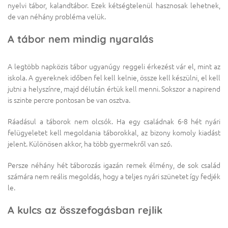
nyelvi tábor, kalandtábor. Ezek kétségtelenül hasznosak lehetnek,
de van néhány probléma velük.
A tábor nem mindig nyaralás
A legtöbb napközis tábor ugyanúgy reggeli érkezést vár el, mint az
iskola. A gyereknek időben fel kell kelnie, össze kell készülni, el kell
jutni a helyszínre, majd délután értük kell menni. Sokszor a napirend
is szinte percre pontosan be van osztva.
Ráadásul a táborok nem olcsók. Ha egy családnak 6-8 hét nyári
felügyeletet kell megoldania táborokkal, az bizony komoly kiadást
jelent. Különösen akkor, ha több gyermekről van szó.
Persze néhány hét táborozás igazán remek élmény, de sok család
számára nem reális megoldás, hogy a teljes nyári szünetet így fedjék
le.
A kulcs az összefogásban rejlik