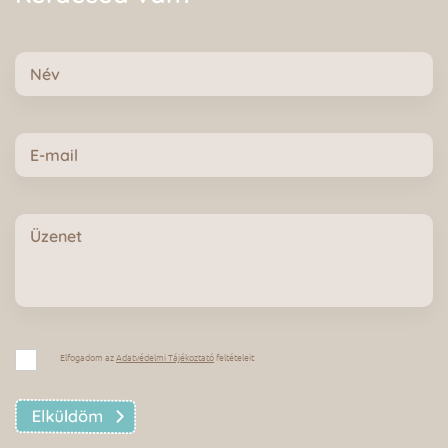
Név
E-
mail
Üzenet
Adatvédelmi
Tájékoztató
Elfogadom az
Adatvédelmi Tájékoztató
feltételeit