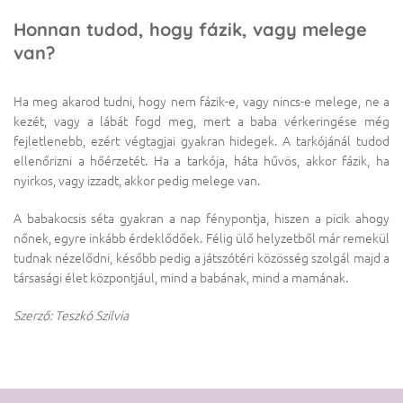
Honnan tudod, hogy fázik, vagy melege
van?
Ha meg akarod tudni, hogy nem fázik-e, vagy nincs-e melege, ne a
kezét, vagy a lábát fogd meg, mert a baba vérkeringése még
fejletlenebb, ezért végtagjai gyakran hidegek. A tarkójánál tudod
ellenőrizni a hőérzetét. Ha a tarkója, háta hűvös, akkor fázik, ha
nyirkos, vagy izzadt, akkor pedig melege van.
A babakocsis séta gyakran a nap fénypontja, hiszen a picik ahogy
nőnek, egyre inkább érdeklődőek. Félig ülő helyzetből már remekül
tudnak nézelődni, később pedig a játszótéri közösség szolgál majd a
társasági élet központjául, mind a babának, mind a mamának.
Szerző: Teszkó Szilvia