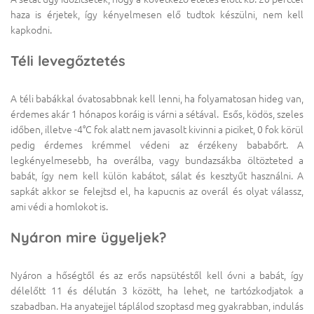
haza is érjetek, így kényelmesen elő tudtok készülni, nem kell
kapkodni.
Téli levegőztetés
A téli babákkal óvatosabbnak kell lenni, ha folyamatosan hideg van,
érdemes akár 1 hónapos koráig is várni a sétával. Esős, ködös, szeles
időben, illetve -4°C fok alatt nem javasolt kivinni a piciket, 0 fok körül
pedig érdemes krémmel védeni az érzékeny bababőrt. A
legkényelmesebb, ha overálba, vagy bundazsákba öltözteted a
babát, így nem kell külön kabátot, sálat és kesztyűt használni. A
sapkát akkor se felejtsd el, ha kapucnis az overál és olyat válassz,
ami védi a homlokot is.
Nyáron mire ügyeljek?
Nyáron a hőségtől és az erős napsütéstől kell óvni a babát, így
délelőtt 11 és délután 3 között, ha lehet, ne tartózkodjatok a
szabadban. Ha anyatejjel táplálod szoptasd meg gyakrabban, indulás