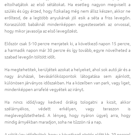
eltolhatjátok az első sétátokat. Ha esetleg nagyon megviselt a
szülés és úgy érzed, hogy fizikailag még nem állsz készen, akkor ne
erőltesd, de a legtöbb anyukának jól esik a séta a friss levegőn.
Koraszülött babáknál mindenképpen egyeztessetek az orvossal,
hogy mikor javasolja az első levegőzést.
Először csak 5-10 percre menjetek ki, a következő napon 15 percre,
a harmadik napon már 30 percre és így tovább, egyre növelheted a
szabad levegőn töltött időt.
Ha megtehetitek, kerüljétek azokat a helyeket, ahol sok autó jár és a
nagy áruházak, bevásárlóközpontok látogatása sem ajánlott,
különösen járványos időszakban. Ha a közelben van park, vagy liget,
mindenképpen arrafelé vegyétek az irányt.
Ha nincs időd/vagy kedved órákig tologatni a kicsit, akkor
szélárnyékos, védett erkélyen, vagy teraszon is
meglevegőztetheted. A lényeg, hogy nyáron ügyelj arra, hogy
mindig árnyékban maradjon, soha ne tűzzön rá a nap.
A sétát úgy időzítsétek, hogy a következő etetés előtt kb. 20 perccel