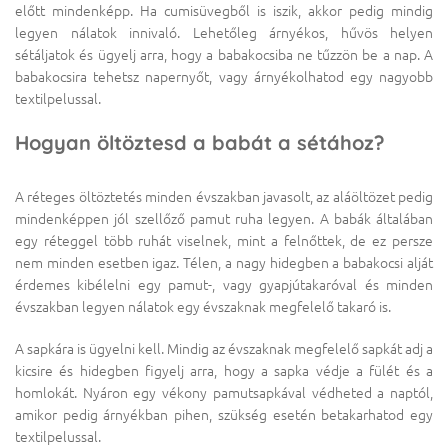
előtt mindenképp. Ha cumisüvegből is iszik, akkor pedig mindig
legyen nálatok innivaló. Lehetőleg árnyékos, hűvös helyen
sétáljatok és ügyelj arra, hogy a babakocsiba ne tűzzön be a nap. A
babakocsira tehetsz napernyőt, vagy árnyékolhatod egy nagyobb
textilpelussal.
Hogyan öltöztesd a babát a sétához?
A réteges öltöztetés minden évszakban javasolt, az aláöltözet pedig
mindenképpen jól szellőző pamut ruha legyen. A babák általában
egy réteggel több ruhát viselnek, mint a felnőttek, de ez persze
nem minden esetben igaz. Télen, a nagy hidegben a babakocsi alját
érdemes kibélelni egy pamut-, vagy gyapjútakaróval és minden
évszakban legyen nálatok egy évszaknak megfelelő takaró is.
A sapkára is ügyelni kell. Mindig az évszaknak megfelelő sapkát adj a
kicsire és hidegben figyelj arra, hogy a sapka védje a fülét és a
homlokát. Nyáron egy vékony pamutsapkával védheted a naptól,
amikor pedig árnyékban pihen, szükség esetén betakarhatod egy
textilpelussal.