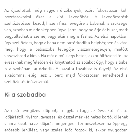
Az újszülöttek még nagyon érzékenyek, ezért fokozatosan kell
hozzászoktatni őket a kinti levegőhöz. A levegőztetést
szellőztetéssel kezdd, hiszen friss levegőre a babának is szüksége
van, azonban mindenképpen ügyelj arra, hogy ne érje őt huzat, mert
begyulladhat a szeme, vagy akár meg is fázhat. Az első napokban
úgy szellőztess, hogy a baba nem tartózkodik a helyiségben és várd
meg, hogy a babaszoba levegője visszamelegedjen, mielőtt
visszaviszed a kicsit. Ha már elmúlt egy hetes, akkor öltöztesd fel az
évszaknak megfelelően és kinyithatod az ablakot úgy, hogy a baba
is a szobában tartózkodik. A huzatra továbbra is ügyelj! Az első
alkalommal elég lesz 5 perc, majd fokozatosan emelheted a
szellőztetés időtartamát.
Ki a szabadba
Az első levegőzés időpontja nagyban függ az évszaktól és az
időjárástól. Nyáron, tavasszal és ősszel már két hetes kortól ki lehet
vinni a kicsit, ha az időjárás megengedi. Természetesen ha épp egy
erősebb lehűlést, vagy szeles időt fogtok ki, akkor nyugodtan