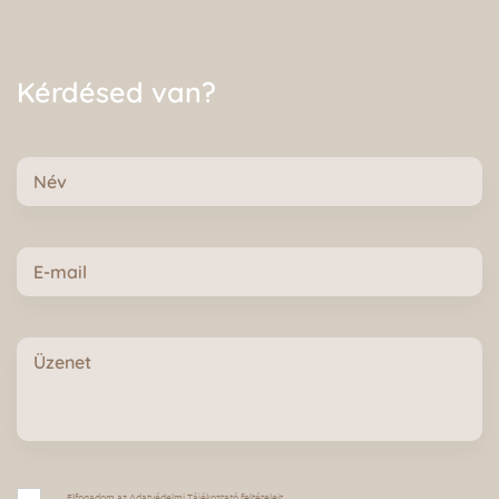
Kérdésed van?
Név
E-
mail
Üzenet
Adatvédelmi
Elfogadom az
Adatvédelmi Tájékoztató
feltételeit