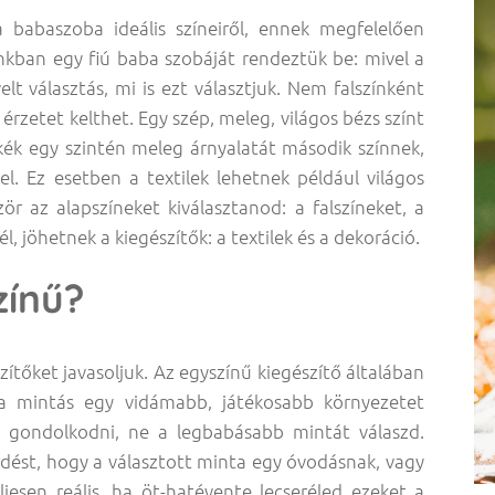
a babaszoba ideális színeiről, ennek megfelelően
dánkban egy fiú baba szobáját rendeztük be: mivel a
t választás, mi is ezt választjuk. Nem falszínként
érzetet kelthet. Egy szép, meleg, világos bézs színt
 kék egy szintén meleg árnyalatát második színnek,
l. Ez esetben a textilek lehetnek például világos
ör az alapszíneket kiválasztanod: a falszíneket, a
, jöhetnek a kiegészítők: a textilek és a dekoráció.
zínű?
tőket javasoljuk. Az egyszínű kiegészítő általában
a mintás egy vidámabb, játékosabb környezetet
 gondolkodni, ne a legbabásabb mintát válaszd.
dést, hogy a választott minta egy óvodásnak, vagy
eljesen reális, ha öt-hatévente lecseréled ezeket a