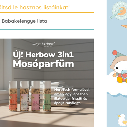
ltsd le hasznos listáinkat!
Babakelengye lista