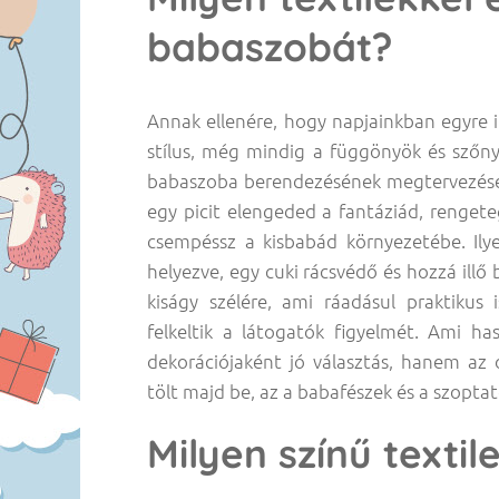
babaszobát?
Annak ellenére, hogy napjainkban egyre 
stílus, még mindig a függönyök és szőnye
babaszoba berendezésének megtervezések
egy picit elengeded a fantáziád, rengeteg
csempéssz a kisbabád környezetébe. Ily
helyezve, egy cuki rácsvédő és hozzá illő
kiságy szélére, ami ráadásul praktikus
felkeltik a látogatók figyelmét. Ami h
dekorációjaként jó választás, hanem az
tölt majd be, az a babafészek és a szopta
Milyen színű textil