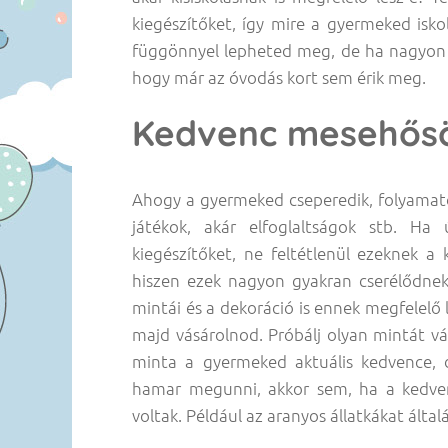
kiegészítőket, így mire a gyermeked isk
függönnyel lepheted meg, de ha nagyon k
hogy már az óvodás kort sem érik meg.
Kedvenc mesehősök
Ahogy a gyermeked cseperedik, folyamato
játékok, akár elfoglaltságok stb. Ha
kiegészítőket, ne feltétlenül ezeknek a
hiszen ezek nagyon gyakran cserélődnek
mintái és a dekoráció is ennek megfelelő 
majd vásárolnod. Próbálj olyan mintát vá
minta a gyermeked aktuális kedvence, d
hamar megunni, akkor sem, ha a kedven
voltak. Például az aranyos állatkákat által