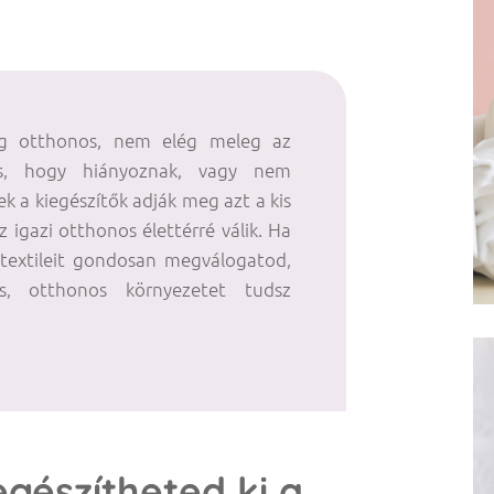
g otthonos, nem elég meleg az
os, hogy hiányoznak, vagy nem
ek a kiegészítők adják meg azt a kis
z igazi otthonos élettérré válik. Ha
 textileit gondosan megválogatod,
s, otthonos környezetet tudsz
egészítheted ki a