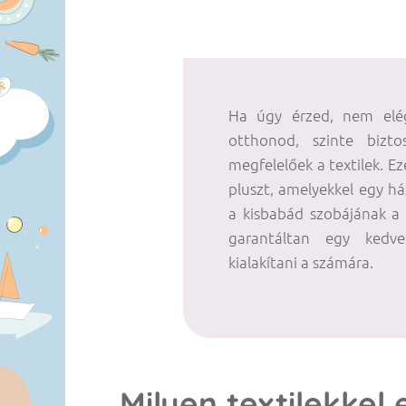
Ha úgy érzed, nem elé
otthonod, szinte bizt
megfelelőek a textilek. Ez
pluszt, amelyekkel egy há
a kisbabád szobájának a
garantáltan egy kedve
kialakítani a számára.
Milyen textilekkel 