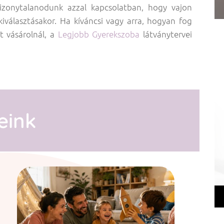
zonytalanodunk azzal kapcsolatban, hogy vajon
választásakor. Ha kíváncsi vagy arra, hogyan fog
t vásárolnál, a
Legjobb Gyerekszoba
látványtervei
eink