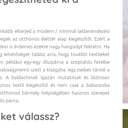
inkább elterjed a modern / minimál lakberendezési
gek az otthonos élettér alap kiegészítői. Ezért a
or is érdemes ezekre nagy hangsúlyt fektetni. Ha
 lehetőséget találsz arra, hogy további textileket
en például egy-egy díszpárna a szoptatós fotelbe
 babaágynemű szett a kiságyba, egy zsebes tároló a
 is. A baldachinok igazán mutatósak és biztosan
asznos textil kiegészítő és nem csak a babaszoba
 otthonod bármely helyiségében hasznos szerepet
tós párna.
eket válassz?