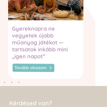
Gyereknapra ne
Bab
vegyetek újabb
legj
műanyag játékot —
tartsatok inkább mini
„igen napot”
Kérdésed van?