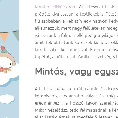
Korábbi cikkünkben
részletesen írtunk 
próbáld kiválasztani a textileket is. Pél
fiú szobában a kék szín egy nagyon kedvel
alkalmazzuk, mert nagy felületeken hideg 
választunk a falra, mellé pedig a világos
amit feldobhatunk sötétkék kiegészítőkke
kékek, sötét kék mintával. Érdemes elősz
tapétát, a bútorokat. Amikor ezzel végeztél
Mintás, vagy egys
A babaszobába leginkább a mintás kiegészí
komolyabb, elegánsabb választás, míg 
eredményez. Ha hosszú távon szeretnél
Mikor nézelődsz, tedd fel magadnak a kér
akár kisiskolásnak is megfelelő lesz-e? T