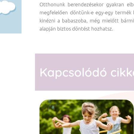
Otthonunk berendezésekor gyakran elbi
megfelelően döntünk-e egy-egy termék ki
kinézni a babaszoba, még mielőtt bármi
alapján biztos döntést hozhatsz.
Kapcsolódó cikk