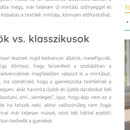
Tö
olába megy, már teljesen új mintájú szőnyeggel és
isbabás a textilek mintája, könnyen előfordulhat,
 vs. klasszikusok
san lesznek majd kedvencei: állatok, mesefigurák,
 úgy döntesz, hogy lecseréled a szobájában a
 kedvenceknek megfelelően válaszd ki a mintákat,
. Ha szeretnéd, hogy a gyerekszoba textileinek a
legyen, akár havonta újabb és újabb darabokat kell
lasztani, ami „semleges”, igaz, hogy épp nem ez a
e ha tetszik neki, akkor valószínűleg nem fogja
cei már teljesen mások, mint két héttel ezelőtt
ában kedvelik a gyerekek.