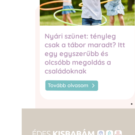
kekkel
Nyári szünet: tényleg
esz
csak a tábor maradt? Itt
egy egyszerűbb és
olcsóbb megoldás a
családoknak