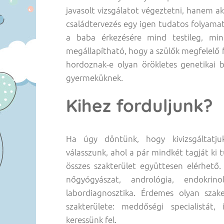
javasolt vizsgálatot végeztetni, hanem ak
családtervezés egy igen tudatos folyamat
a baba érkezésére mind testileg, mind
megállapítható, hogy a szülők megfelelő fi
hordoznak-e olyan örökletes genetikai 
gyermeküknek.
Kihez forduljunk?
Ha úgy döntünk, hogy kivizsgáltatj
válasszunk, ahol a pár mindkét tagját ki
összes szakterület együttesen elérhető. 
nőgyógyászat, andrológia, endokrino
labordiagnosztika. Érdemes olyan sza
szakterülete: meddőségi specialistát,
keressünk fel.