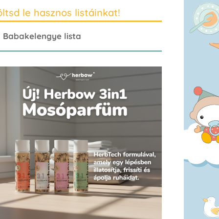
ltsd le hasznos listáinkat!
Babakelengye lista