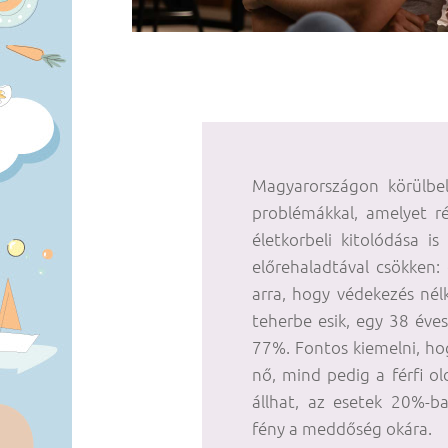
Magyarországon körülbe
problémákkal, amelyet r
életkorbeli kitolódása i
előrehaladtával csökken
arra, hogy védekezés nélk
teherbe esik, egy 38 éve
77%. Fontos kiemelni, h
nő, mind pedig a férfi ol
állhat, az esetek 20%-b
fény a meddőség okára.