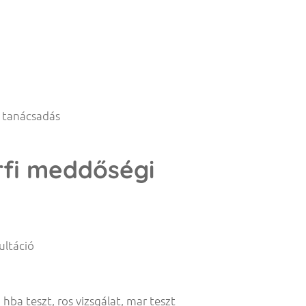
i tanácsadás
rfi meddőségi
ultáció
 hba teszt, ros vizsgálat, mar teszt