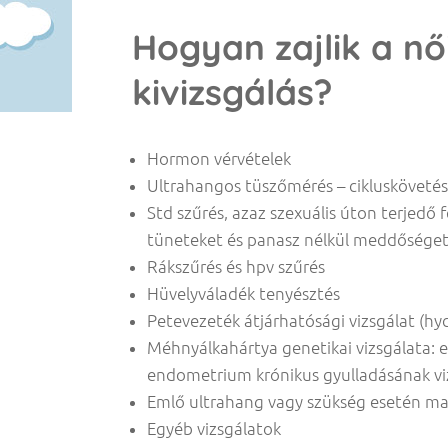
Hogyan zajlik a n
kivizsgálás?
Hormon vérvételek
Ultrahangos tüszőmérés – cikluskövetés
Std szűrés, azaz szexuális úton terjedő
tüneteket és panasz nélkül meddőséget
Rákszűrés és hpv szűrés
Hüvelyváladék tenyésztés
Petevezeték átjárhatósági vizsgálat (hy
Méhnyálkahártya genetikai vizsgálata: 
endometrium krónikus gyulladásának viz
Emlő ultrahang vagy szükség esetén 
Egyéb vizsgálatok