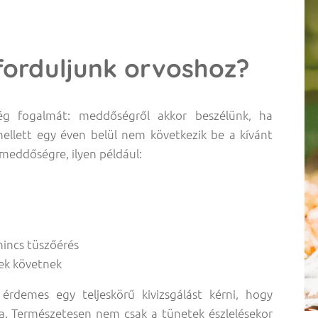
forduljunk orvoshoz?
ég fogalmát: meddőségről akkor beszélünk, ha
mellett egy éven belül nem következik be a kívánt
meddőségre, ilyen például:
nincs tüszőérés
sek követnek
érdemes egy teljeskörű kivizsgálást kérni, hogy
a. Természetesen nem csak a tünetek észlelésekor