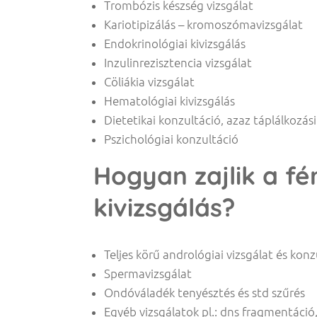
Trombózis készség vizsgálat
Kariotipizálás – kromoszómavizsgálat
Endokrinológiai kivizsgálás
Inzulinrezisztencia vizsgálat
Cöliákia vizsgálat
Hematológiai kivizsgálás
Dietetikai konzultáció, azaz táplálkozás
Pszichológiai konzultáció
Hogyan zajlik a fé
kivizsgálás?
Teljes körű andrológiai vizsgálat és konz
Spermavizsgálat
Ondóváladék tenyésztés és std szűrés
Egyéb vizsgálatok pl.: dns fragmentáció,