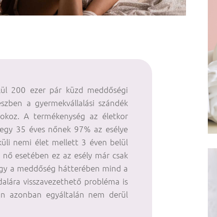
lül 200 ezer pár küzd meddőségi
észben a gyermekvállalási szándék
s okoz. A termékenység az életkor
: egy 35 éves nőnek 97% az esélye
üli nemi élet mellett 3 éven belül
s nő esetében ez az esély már csak
ogy a meddőség hátterében mind a
dalára visszavezethető probléma is
an azonban egyáltalán nem derül