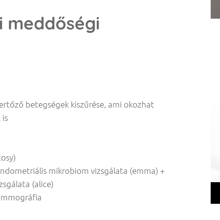
ői meddőségi
 fertőző betegségek kiszűrése, ami okozhat
 is
cosy)
endometriális mikrobiom vizsgálata (emma) +
sgálata (alice)
mammográfia