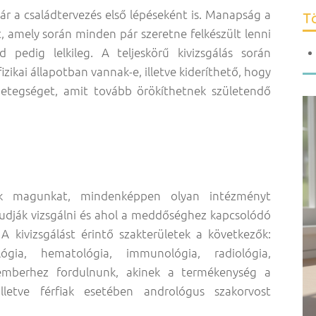
ár a családtervezés első lépéseként is. Manapság a
Tö
, amely során minden pár szeretne felkészült lenni
 pedig lelkileg. A teljeskörű kivizsgálás során
zikai állapotban vannak-e, illetve kideríthető, hogy
betegséget, amit tovább örökíthetnek születendő
uk magunkat, mindenképpen olyan intézményt
 tudják vizsgálni és ahol a meddőséghez kapcsolódó
A kivizsgálást érintő szakterületek a következők:
lógia, hematológia, immunológia, radiológia,
kemberhez fordulnunk, akinek a termékenység a
 illetve férfiak esetében andrológus szakorvost