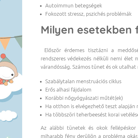
Autoimmun betegségek
Fokozott stressz, pszichés problémák
Milyen esetekben 
Először érdemes tisztázni a meddős
rendszeres védekezés nélküli nemi élet 
várandósság. Számos tünet és ok utalhat 
Szabálytalan menstruációs ciklus
Erős alhasi fájdalom
Korábbi nőgyógyászati műtét(ek)
Ha otthon is elvégezhető teszt alapján 
Ha többszöri teherbeesést korai vetélé
Az alábbi tünetek és okok fellépéskor 
miharabb fény derüljön a probléma okár