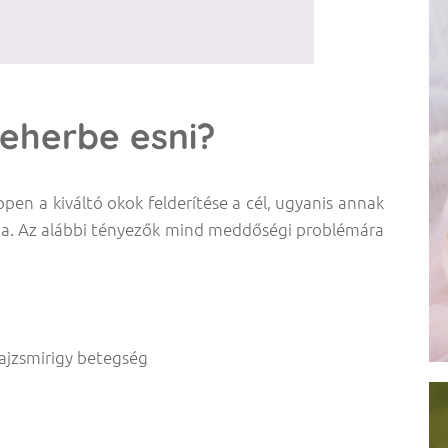
teherbe esni?
en a kiváltó okok felderítése a cél, ugyanis annak
pia. Az alábbi tényezők mind meddőségi problémára
pajzsmirigy betegség