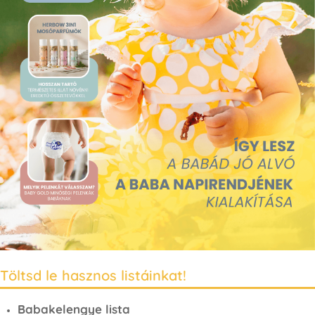
Töltsd le hasznos listáinkat!
Babakelengye lista