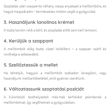
Szoptatás után cseppents néhány csepp anyatejet a mellbimbóra, és
hagyd megszáradni – természetes módon segíti a gyógyulást.
3. Használjunk lanolinos krémet
A tiszta lanolin védi a bőrt, és szoptatás előtt sem kell lemosni.
4. Kerüljük a szappant
A mellbimbót elég tiszta vízzel leöblíteni – a szappan szárít és
ronthatja a sebesedést.
5. Szellőztessük a mellet
Ha tehetjük, hagyjuk a mellbimbót szabadon levegőzni, vagy
használjunk melltartóbetétet, amit gyakran cserélünk.
6. Változtassunk szoptatási pozíciót
A különböző testhelyzetek más-más terhelést jelentenek a
mellbimbónak, így segíthetnek a gyógyulásban.