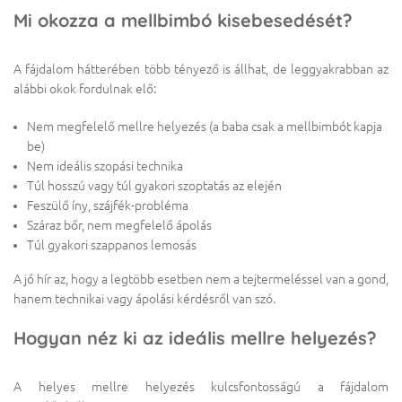
Mi okozza a mellbimbó kisebesedését?
A fájdalom hátterében több tényező is állhat, de leggyakrabban az
alábbi okok fordulnak elő:
Nem megfelelő mellre helyezés (a baba csak a mellbimbót kapja
be)
Nem ideális szopási technika
Túl hosszú vagy túl gyakori szoptatás az elején
Feszülő íny, szájfék-probléma
Száraz bőr, nem megfelelő ápolás
Túl gyakori szappanos lemosás
A jó hír az, hogy a legtöbb esetben nem a tejtermeléssel van a gond,
hanem technikai vagy ápolási kérdésről van szó.
Hogyan néz ki az ideális mellre helyezés?
A helyes mellre helyezés kulcsfontosságú a fájdalom