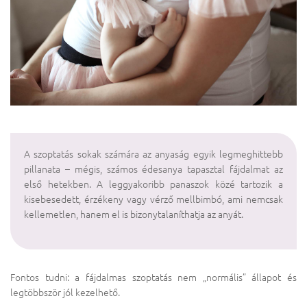
A szoptatás sokak számára az anyaság egyik legmeghittebb
pillanata – mégis, számos édesanya tapasztal fájdalmat az
első hetekben. A leggyakoribb panaszok közé tartozik a
kisebesedett, érzékeny vagy vérző mellbimbó, ami nemcsak
kellemetlen, hanem el is bizonytalaníthatja az anyát.
Fontos tudni: a fájdalmas szoptatás nem „normális” állapot és
legtöbbször jól kezelhető.