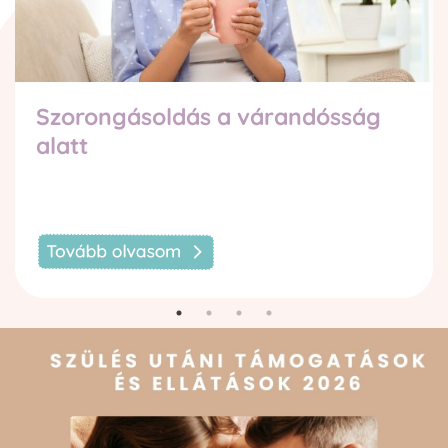
Szorongásoldás a várandósság
alatt