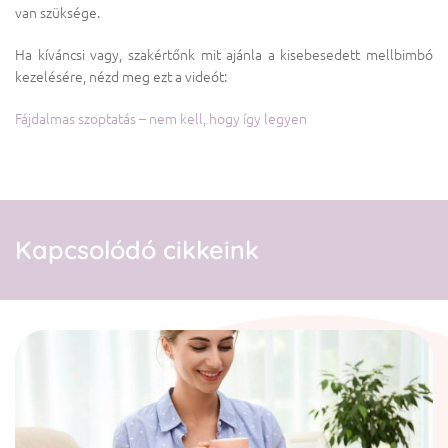
van szüksége.
Ha kíváncsi vagy, szakértőnk mit ajánla a kisebesedett mellbimbó
kezelésére, nézd meg ezt a videót:
Fájdalmas szoptatás – nem kell, hogy így legyen
Kapcsolódó cikkeink