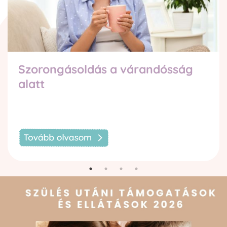
Szorongásoldás a várandósság
alatt