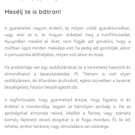
Mesélj te is bátran!
A gyerekeket nagyon érdekli, te milyen voltál gyerekkorodban,
vagy akár az is, te hogyan oldottad meg a konfliktusaidat.
Nyugodtan meséld el őket, nem fogják azt gondolni, hogy a
múltban úgyis minden másképp volt, ha pedig azt gondolják, akkor
is párhuzamba állíthatjátok, milyen volt akkor és most.
Ha problémája van egy osztálytársával, te is kereshetsz hasonlót és
elmondhatod a tapasztalataidat. Pl. “Nekem is volt olyan
osztálytársam, aki állandóan árulkodott, egész szünetben a tanárral
beszélgetett, folyton beszólogatott stb.
A legfontosabb, hogy gyermeked érezze, hogy figyelsz rá és
érdekel a mondandója, legyen az bármilyen apróság is. Ha az
apróságokat elmondja neked, később a fontos, vagy számára
komoly fejtörést okozó dolgokat is el fogja mondani. És te ott
lehetsz, amikor tanácsra, vagy útmutatásra van szüksége.