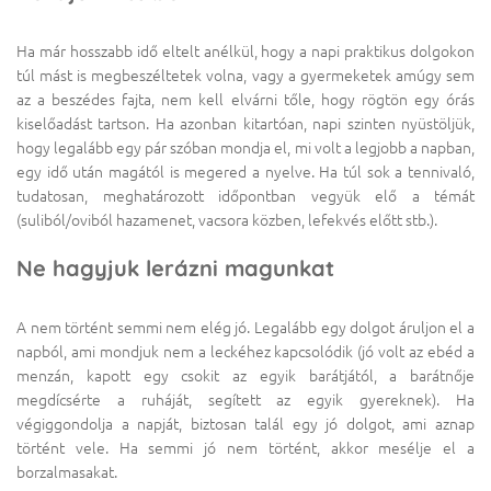
Ha már hosszabb idő eltelt anélkül, hogy a napi praktikus dolgokon
túl mást is megbeszéltetek volna, vagy a gyermeketek amúgy sem
az a beszédes fajta, nem kell elvárni tőle, hogy rögtön egy órás
kiselőadást tartson. Ha azonban kitartóan, napi szinten nyüstöljük,
hogy legalább egy pár szóban mondja el, mi volt a legjobb a napban,
egy idő után magától is megered a nyelve. Ha túl sok a tennivaló,
tudatosan, meghatározott időpontban vegyük elő a témát
(suliból/oviból hazamenet, vacsora közben, lefekvés előtt stb.).
Ne hagyjuk lerázni magunkat
A nem történt semmi nem elég jó. Legalább egy dolgot áruljon el a
napból, ami mondjuk nem a leckéhez kapcsolódik (jó volt az ebéd a
menzán, kapott egy csokit az egyik barátjától, a barátnője
megdícsérte a ruháját, segített az egyik gyereknek). Ha
végiggondolja a napját, biztosan talál egy jó dolgot, ami aznap
történt vele. Ha semmi jó nem történt, akkor mesélje el a
borzalmasakat.