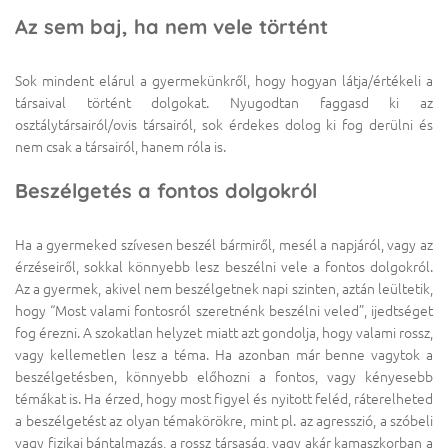
Az sem baj, ha nem vele történt
Sok mindent elárul a gyermekünkről, hogy hogyan látja/értékeli a
társaival történt dolgokat. Nyugodtan faggasd ki az
osztálytársairól/ovis társairól, sok érdekes dolog ki fog derülni és
nem csak a társairól, hanem róla is.
Beszélgetés a fontos dolgokról
Ha a gyermeked szívesen beszél bármiről, mesél a napjáról, vagy az
érzéseiről, sokkal könnyebb lesz beszélni vele a fontos dolgokról.
Az a gyermek, akivel nem beszélgetnek napi szinten, aztán leültetik,
hogy “Most valami fontosról szeretnénk beszélni veled”, ijedtséget
fog érezni. A szokatlan helyzet miatt azt gondolja, hogy valami rossz,
vagy kellemetlen lesz a téma. Ha azonban már benne vagytok a
beszélgetésben, könnyebb előhozni a fontos, vagy kényesebb
témákat is. Ha érzed, hogy most figyel és nyitott feléd, ráterelheted
a beszélgetést az olyan témakörökre, mint pl. az agresszió, a szóbeli
vagy fizikai bántalmazás, a rossz társaság, vagy akár kamaszkorban a