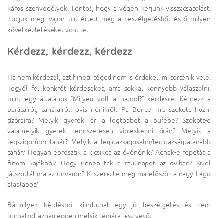
káros szenvedélyek. Fontos, hogy a végén kérjünk visszacsatolást.
Tudjuk meg, vajon mit értett meg a beszélgetésből és ő milyen
következtetéseket vont le.
Kérdezz, kérdezz, kérdezz
Ha nem kérdezel, azt hiheti, téged nem is érdekel, mi történik vele.
Tegyél fel konkrét kérdéseket, arra sokkal könnyebb válaszolni,
mint egy általános “Milyen volt a napod?” kérdésre. Kérdezz a
barátairól, tanárairól, ovis nénikről. Pl. Bence mit szokott hozni
tízóraira? Melyik gyerek jár a legtöbbet a büfébe? Szokott-e
valamelyik gyerek rendszeresen vicceskedni órán? Melyik a
legszigorúbb tanár? Melyik a legigazságosabb/legigazságtalanabb
tanár? Hogyan ébresztik a kicsiket az óvónénik? Adnak-e repetát a
finom kajákból? Hogy ünneplitek a szülinapot az oviban? Kivel
játszottál ma az udvaron? Ki szerezte meg ma először a nagy Lego
alaplapot?
Bármilyen kérdésből kiindulhat egy jó beszélgetés és nem
tudhatod, aznap éppen melyik témára lesz vevő.