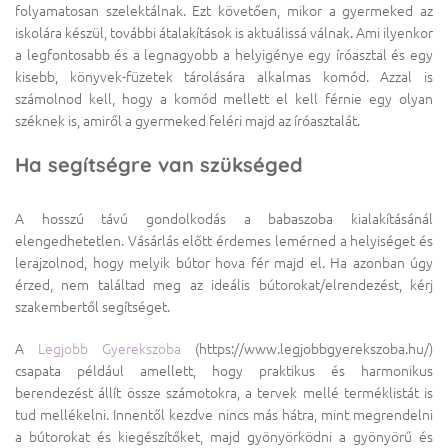
folyamatosan szelektálnak. Ezt követően, mikor a gyermeked az
iskolára készül, további átalakítások is aktuálissá válnak. Ami ilyenkor
a legfontosabb és a legnagyobb a helyigénye egy íróasztal és egy
kisebb, könyvek-füzetek tárolására alkalmas komód. Azzal is
számolnod kell, hogy a komód mellett el kell férnie egy olyan
széknek is, amiről a gyermeked feléri majd az íróasztalát.
Ha segítségre van szükséged
A hosszú távú gondolkodás a babaszoba kialakításánál
elengedhetetlen. Vásárlás előtt érdemes lemérned a helyiséget és
lerajzolnod, hogy melyik bútor hova fér majd el. Ha azonban úgy
érzed, nem találtad meg az ideális bútorokat/elrendezést, kérj
szakembertől segítséget.
A
Legjobb Gyerekszoba
(https://www.legjobbgyerekszoba.hu/)
csapata például amellett, hogy praktikus és harmonikus
berendezést állít össze számotokra, a tervek mellé terméklistát is
tud mellékelni. Innentől kezdve nincs más hátra, mint megrendelni
a bútorokat és kiegészítőket, majd gyönyörködni a gyönyörű és