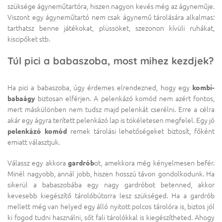
szüksége ágyneműtartóra, hiszen nagyon kevés még az ágyneműje.
Viszont egy ágyneműtartó nem csak ágynemű tárolására alkalmas:
tarthatsz benne játékokat, plüssöket, szezonon kívüli ruhákat,
kiscipőket stb.
Túl pici a babaszoba, most mihez kezdjek?
Ha pici a babaszoba, úgy érdemes elrendezned, hogy egy
kombi-
babaágy
biztosan elférjen. A pelenkázó komód nem azért fontos,
mert máskülönben nem tudsz majd pelenkát cserélni. Erre a célra
akár egy ágyra terített pelenkázó lap is tökéletesen megfelel. Egy jó
pelenkázó komód
remek tárolási lehetőségeket biztosít, főként
emiatt választjuk.
Válassz egy akkora
gardrób
ot, amekkora még kényelmesen befér.
Minél nagyobb, annál jobb, hiszen hosszú távon gondolkodunk. Ha
sikerül a babaszobába egy nagy gardróbot betenned, akkor
kevesebb kiegészítő tárolóbútorra lesz szükséged. Ha a gardrób
mellett még van helyed egy álló nyitott polcos tárolóra is, biztos jól
ki fogod tudni használni, sőt fali tárolókkal is kiegészítheted. Ahogy