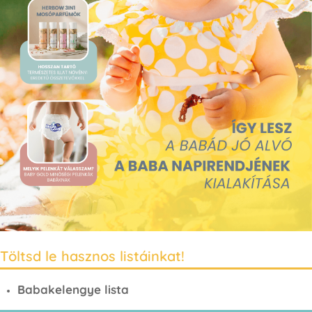
Töltsd le hasznos listáinkat!
Babakelengye lista