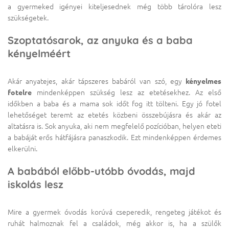
a gyermeked igényei kiteljesednek még több tárolóra lesz
szükségetek.
Szoptatósarok, az anyuka és a baba
kényelméért
Akár anyatejes, akár tápszeres babáról van szó, egy
kényelmes
fotelre
mindenképpen szükség lesz az etetésekhez. Az első
időkben a baba és a mama sok időt fog itt tölteni. Egy jó fotel
lehetőséget teremt az etetés közbeni összebújásra és akár az
altatásra is. Sok anyuka, aki nem megfelelő pozícióban, helyen eteti
a babáját erős hátfájásra panaszkodik. Ezt mindenképpen érdemes
elkerülni.
A babából előbb-utóbb óvodás, majd
iskolás lesz
Mire a gyermek óvodás korúvá cseperedik, rengeteg játékot és
ruhát halmoznak fel a családok, még akkor is, ha a szülők