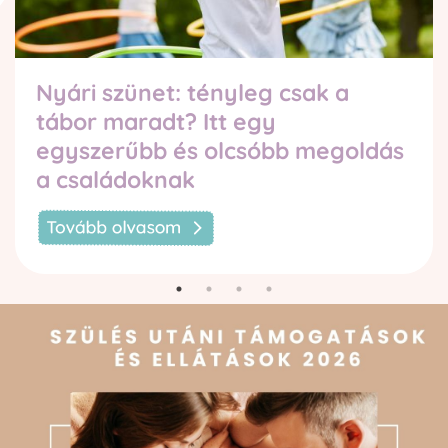
Nyári szünet: tényleg csak a
tábor maradt? Itt egy
egyszerűbb és olcsóbb megoldás
a családoknak