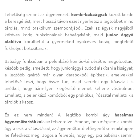
Lehetőség szerint az úgynevezett
kombi-babaágyak
között kezdd
a keresgélést, mert hosszú távon ezzel nyerhetsz a legtöbbet mind
tárolás, mind praktikum szempontjából. Ezek az ágyak nagyjából
kétéves korig funkcionálnak babaágyként, majd
junior ággyá
alakítva
körülbelül a gyermeked nyolcéves koráig megfelelő
fekhelyet biztosítanak.
Babaágy funkcióban a pelenkázó komód-kérdését is megoldottad,
később pedig, amellett, hogy juniorággyá tudod alakítani a kiságyat,
a legtöbb gyártó már olyan darabokból építkezik, amelyekkel
lehetővé teszi, hogy össze tudj majd szerelni egy íróasztalt is
anélkül, hogy bármilyen kiegészítő elemet kellene vásárolnod.
Emellett, a pelenkázó komódból egy praktikus, íróasztal melletti kis
tárolót is kapsz.
És ez nem minden! A legtöbb kombi ágy
hatalmas
ágyneműtartókkal
van felszerelve. Amennyiben mégsem a kombi-
ágyra esik a választásod, az ágyneműtartó előnyeiről semmiképpen
ne feledkezz meg! Jogos a felvetés, hogy egy pici babának semmi