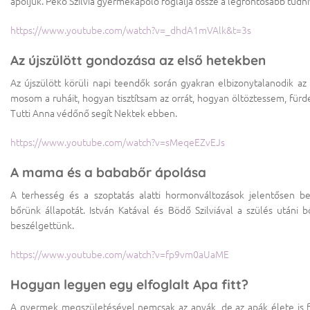
ápoljuk. Pekó Szilvia gyermekápoló foglalja össze a legfontosabb tudni
https://www.youtube.com/watch?v=_dhdA1mVAlk&t=3s
Az újszülött gondozása az első hetekben
Az újszülött körüli napi teendők során gyakran elbizonytalanodik az
mosom a ruháit, hogyan tisztítsam az orrát, hogyan öltöztessem, fürd
Tutti Anna védőnő segít Nektek ebben.
https://www.youtube.com/watch?v=sMeqeEZvEJs
A mama és a bababőr ápolása
A terhesség és a szoptatás alatti hormonváltozások jelentősen be
bőrünk állapotát. István Katával és Bödő Szilviával a szülés utáni b
beszélgettünk.
https://www.youtube.com/watch?v=fp9vm0aUaME
Hogyan legyen egy elfoglalt Apa fitt?
A gyermek megszületésével nemcsak az anyák, de az apák élete is f