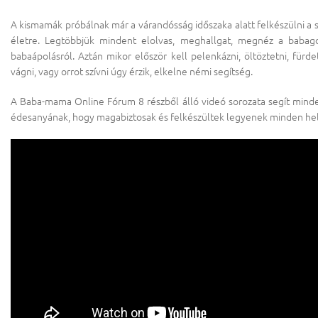
A kismamák próbálnak már a várandósság időszaka alatt felkészülni a s
életre. Legtöbbjük mindent elolvas, meghallgat, megnéz a babago
babaápolásról. Aztán mikor először kell pelenkázni, öltöztetni, fürde
vágni, vagy orrot szívni úgy érzik, elkelne némi segítség.
A Baba-mama Online Fórum 8 részből álló videó sorozata segít mind
édesanyának, hogy magabiztosak és felkészültek legyenek minden he