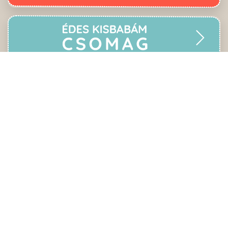
: Innoversity Kft.
Web design
Adatvédelmi tájékoztató
Impresszum
ÁSZF
Médiaajánlat