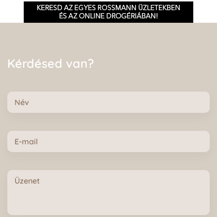
Kérdésed van?
Név
E-
mail
Üzenet