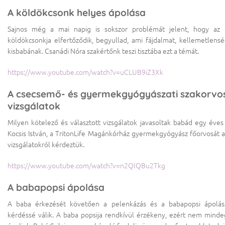
A köldökcsonk helyes ápolása
Sajnos még a mai napig is sokszor problémát jelent, hogy az ú
köldökcsonkja elfertőződik, begyullad, ami fájdalmat, kellemetlens
kisbabának. Csanádi Nóra szakértőnk teszi tisztába ezt a témát.
https://www.youtube.com/watch?v=uCLUB9iZ3Xk
A csecsemő- és gyermekgyógyászati szakorvos
vizsgálatok
Milyen kötelező és választott vizsgálatok javasoltak babád egy éves 
Kocsis István, a TritonLife Magánkórház gyermekgyógyász főorvosát a
vizsgálatokról kérdeztük.
https://www.youtube.com/watch?v=n2QlQBu2Tkg
A babapopsi ápolása
A baba érkezését követően a pelenkázás és a babapopsi ápolás
kérdéssé válik. A baba popsija rendkívül érzékeny, ezért nem mind