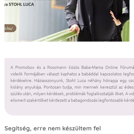
A Promobox és a Rossmann közös Baba-Mama Online Fórumá
videók formájában választ kaphatsz a babáddal kapcsolatos legf
kérdésekre. Háziasszonyunk, Stohl Luca néhány hónapja egy cso
kislány anyukája. Pontosan tudja, min mennek keresztül az éde
szülés után, milyen kérdések, problémák foglalkoztatják őket. A v
elismert szakértőket kérdezett a babagondozás legfontosabb kérdé
Segítség, erre nem készültem fel