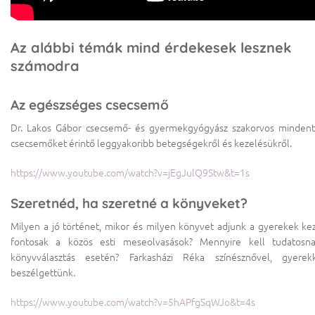
Az alábbi témák mind érdekesek lesznek
számodra
Az egészséges csecsemő
Dr. Lakos Gábor csecsemő- és gyermekgyógyász szakorvos minden
csecsemőket érintő leggyakoribb betegségekről és kezelésükről.
https://www.youtube.com/watch?v=jEgJulQ9Stw&t=1s
Szeretnéd, ha szeretné a könyveket?
Milyen a jó történet, mikor és milyen könyvet adjunk a gyerekek ke
fontosak a közös esti meseolvasások? Mennyire kell tudatosn
könyvválasztás esetén? Farkasházi Réka színésznővel, gyerekk
beszélgettünk.
https://www.youtube.com/watch?v=5hAPfgSqWJo&t=4s