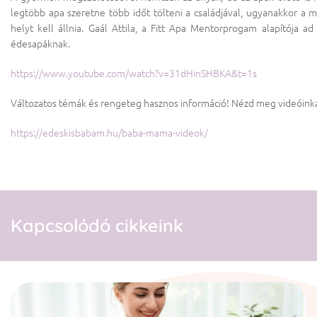
legtöbb apa szeretne több időt tölteni a családjával, ugyanakkor a 
helyt kell állnia. Gaál Attila, a Fitt Apa Mentorprogam alapítója ad
édesapáknak.
https://www.youtube.com/watch?v=31dHinSHBKA&t=1s
Változatos témák és rengeteg hasznos információ! Nézd meg videóinkat
https://edeskisbabam.hu/baba-mama-videok/
Kapcsolódó cikkeink