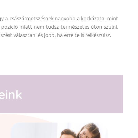
y a császármetszésnek nagyobb a kockázata, mint
i pozíció miatt nem tudsz természetes úton szülni,
st választani és jobb, ha erre te is felkészülsz.
eink