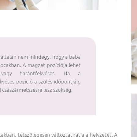
yáltalán nem mindegy, hogy a baba
pocakban. A magzat pozíciója lehet
, vagy harántfekvéses. Ha a
kvéses pozíció a szülés időpontjáig
l császármetszésre lesz szükség.
kban, tetszőlegesen változtathatja a helyzetét. A