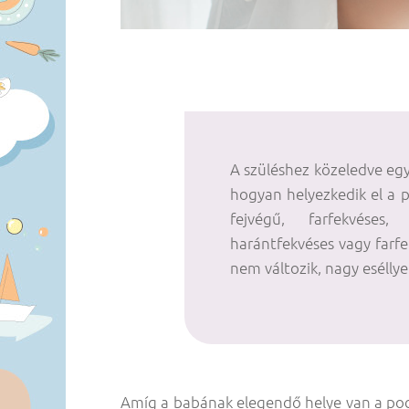
A szüléshez közeledve eg
hogyan helyezkedik el a 
fejvégű, farfekvéses
harántfekvéses vagy farfe
nem változik, nagy eséllye
Amíg a babának elegendő helye van a poca