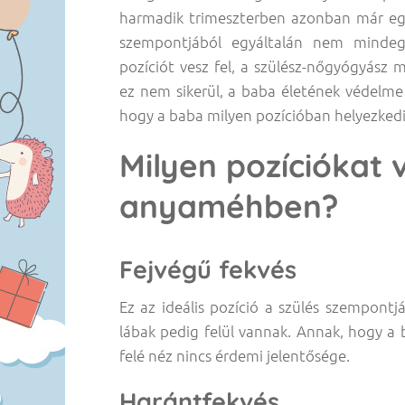
harmadik trimeszterben azonban már egy
szempontjából egyáltalán nem mindegy
pozíciót vesz fel, a szülész-nőgyógyász
ez nem sikerül, a baba életének védelme
hogy a baba milyen pozícióban helyezkedik 
Milyen pozíciókat 
anyaméhben?
Fejvégű fekvés
Ez az ideális pozíció a szülés szempontjá
lábak pedig felül vannak. Annak, hogy a 
felé néz nincs érdemi jelentősége.
Harántfekvés