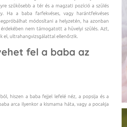
re szűkösebb a tér és a magzati pozíció a szülés
. Ha a baba farfekvéses, vagy harántfekvéses
 megpróbálhat módosítani a helyzetén, ha azonban
 érdekében nem támogatott a hüvelyi szülés. Azt,
el, ultrahangvizsgálattal ellenőrzik.
vehet fel a baba az
ból, hiszen a baba fejjel lefelé néz, a popsija és a
baba arca ilyenkor a kismama háta, vagy a pocakja