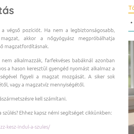
tás
Tö
l a végső pozíciót. Ha nem a legbiztonságosabb,
a magzat, akkor a nőgyógyász megpróbálhatja
lső magzatfordításnak.
 nem alkalmazzák, farfekvéses babáknál azonban
rvos a hason keresztül gyengéd nyomást alkalmaz a
ségével figyeli a magzat mozgását. A siker sok
től, vagy a magzatvíz mennyiségétől.
sászármetszésre kell számítani.
 szülés? Ehhez kapsz némi segítséget cikkünkben:
zz-kesz-indul-a-szules/