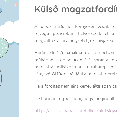
Külső magzatfordí
A babák a 36. hét környékén veszik fe
fejvégű pozícióban helyezkedik el 
megváltoztatni a helyzetét, ezt hívják kü
Harántfekvésű babáknál ezt a módszert
működhet a dolog. Az eljárás során az o
magzatra, miközben az ultrahang segít
tényezőtől függ, például a magzat méreté
Ha a fordítás nem jár sikerrel, általában c
De honnan fogod tudni, hogy megindult a
https://edeskisbabam.hu/felkeszulni-vigya