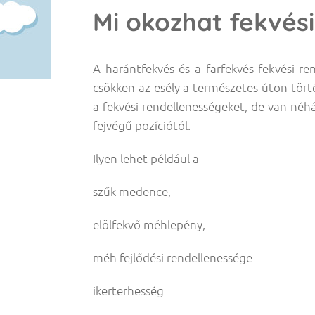
Mi okozhat fekvés
A harántfekvés és a farfekvés fekvési re
csökken az esély a természetes úton tört
a fekvési rendellenességeket, de van néhá
fejvégű pozíciótól.
Ilyen lehet például a
szűk medence,
elölfekvő méhlepény,
méh fejlődési rendellenessége
ikerterhesség