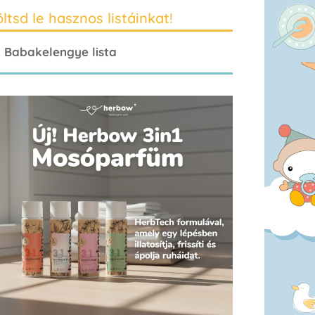
ltsd le hasznos listáinkat!
Babakelengye lista