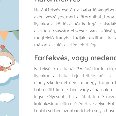
Harántfekvés esetén a baba lényegében
azért veszélyes, mert előfordulhat, hogy
ilyenkor a köldökzsinór keringése akadá
esetben császármetszésre van szükség
megfelelő irányba tudják fordítani, ha
második szülés esetén lehetséges.
Farfekvés, vagy meden
Farfekvés kb. a babák 3%-ánál fordul elő,
Ilyenkor a baba feje felfelé néz, a 
elhelyezkedésnél nem mindegy, hogy a l
baba előtt keresztben, vagy állhatnak felf
legveszélyesebb, ha a lábak lefelé nézn
köldökzsinór előreesésének veszélye. Ebb
többi esetben azonban lehet esély a hüvely