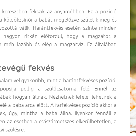
 keresztben fekszik az anyaméhben. Ez a pozíció
 a köldökzsinór a babát megelőzve születik meg és
lyozottá válik. Harántfekvés esetén szinte minden
, nagyon ritkán előfordul, hogy a magzatot a
 a méh lazább és elég a magzatvíz. Ez általában
cevégű fekvés
 valamivel gyakoribb, mint a harántfekvéses pozíció.
popsija pedig a szülőcsatorna felé. Ennél az
ábak hogyan állnak. Nézhetnek lefelé, lehetnek a
elé a baba arca előtt. A farfekvéses pozíció akkor a
ek, úgy, mintha a baba állna. Ilyenkor fennáll a
en az esetben a császármetszés elkerülhetetlen, a
i szülésre.