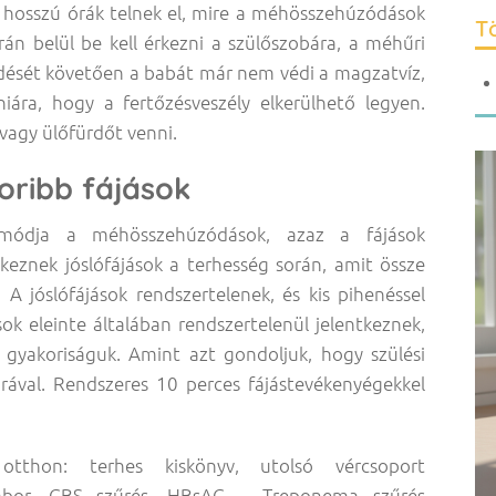
n hosszú órák telnek el, mire a méhösszehúzódások
Tö
án belül be kell érkezni a szülőszobára, a méhűri
edését követően a babát már nem védi a magzatvíz,
niára, hogy a fertőzésveszély elkerülhető legyen.
vagy ülőfürdőt venni.
oribb fájások
 módja a méhösszehúzódások, azaz a fájások
eznek jóslófájások a terhesség során, amit össze
 A jóslófájások rendszertelenek, és kis pihenéssel
sok eleinte általában rendszertelenül jelentkeznek,
 gyakoriságuk. Amint azt gondoljuk, hogy szülési
órával. Rendszeres 10 perces fájástevékenyégekkel
hon: terhes kiskönyv, utolsó vércsoport
i labor, GBS szűrés, HBsAG – Treponema szűrés