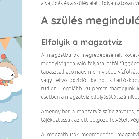
a vajúdás és a szülés alatt folyamatosan v
A szülés megindulá
Elfolyik a magzatvíz
A magzatburok megrepedésének követk
mennyiségben való folyása, attól függően
tapasztalható nagy mennyiségű vízfolyás, 
vagy fekvő pozíciót bárhol is tartózk
tudjon. Legalább 20 percet maradjunk így
esetben a magzatvíz elfolyásától számítot
Amennyiben a magzatvíz színe zavaros, zö
tájékoztassuk az ott dolgozó felvételt vég
A magzatburok megrepedése, magzatví