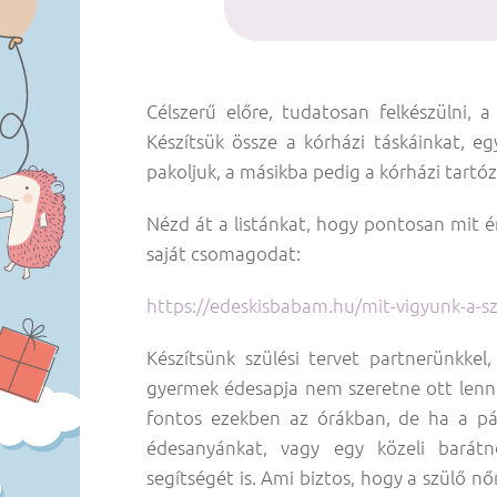
Célszerű előre, tudatosan felkészülni, a 
Készítsük össze a kórházi táskáinkat, eg
pakoljuk, a másikba pedig a kórházi tartó
Nézd át a listánkat, hogy pontosan mit ér
saját csomagodat:
https://edeskisbabam.hu/mit-vigyunk-a-s
Készítsünk szülési tervet partnerünkkel
gyermek édesapja nem szeretne ott lenni
fontos ezekben az órákban, de ha a pár
édesanyánkat, vagy egy közeli barátn
segítségét is. Ami biztos, hogy a szülő n