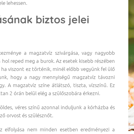
ele lehessen.
sának biztos jelei
ezménye a magzatvíz szivárgása, vagy nagyobb
 hol reped meg a burok. Az esetek kisebb részében
ha viszont ez történik, minél előbb vegyünk fel ülő
odunk, hogy a nagy mennyiségű magzatvíz távozni
. A magzatvíz színe átlátszó, tiszta, vízszínű. Ez
tan 2 órán belül elég a szülőszobára érkezni.
ldes, véres színű azonnal induljunk a kórházba és
ző orvost és szülésznőt.
z elfolyása nem minden esetben eredményezi a