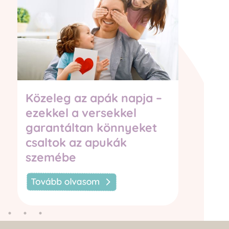
Közeleg az apák napja –
Nyár
ezekkel a versekkel
csak
garantáltan könnyeket
egy
csaltok az apukák
olc
szemébe
csa