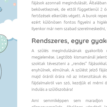
fájások azonnali megindulását. Általába
bekövetkeznek, de ettől függetlenül 2 ór
fertőzések elkerülés végett. A burok rep
ezért különösen fontos figyelni a higié
Ilyenkor már nem szabad szerelmeskedni, 
Rendszeres, egyre gyak
A szülés megindulásának gyakoribb
megjelenése. Legtöbb kismamánál jelentk
szoktak téveszteni a „rendes” fájásokkal.
enyhülnek, elmúlnak. A szülést jelző fájá
majd óráról órára nő az intenzitásuk és
fájdalmakról van szó, kezdjük el mérni 
indulás a szülőszobára!
Ami semmiképpen sem maradjon ott
ellenanyagszűrés, általános vérvétel