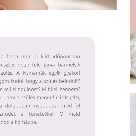
 a baba pont a kiírt időpontban
meszter vége felé járva bármelyik
zülés. A kismamák egyik gyakori
om tudni, hogy a szülés beindult?
 kell elindulnom? Mit kell tennem?
, ami a szülés megindulását jelzi,
a dolgodban, nyugodtan hívd fel
észnődet a tünetekkel. Ő majd
lnod a kórházba.