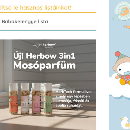
ltsd le hasznos listáinkat!
Babakelengye lista