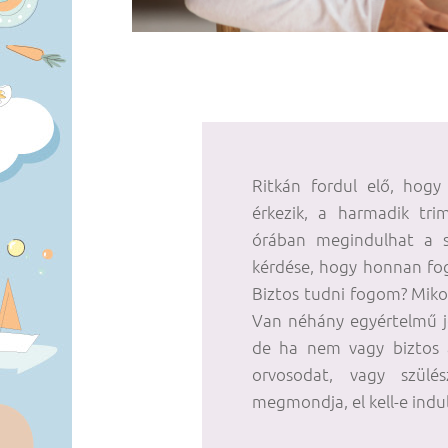
Ritkán fordul elő, hogy
érkezik, a harmadik tri
órában megindulhat a s
kérdése, hogy honnan fog
Biztos tudni fogom? Mikor
Van néhány egyértelmű jel
de ha nem vagy biztos 
orvosodat, vagy szül
megmondja, el kell-e indu