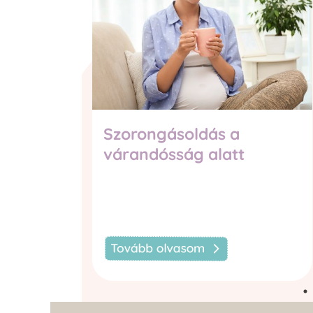
Szorongásoldás a
várandósság alatt
 —
ini