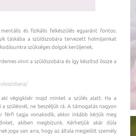
mentális és fizikális felkészülés egyaránt fontos.
yik táskába a szülőszobára tervezett holmijainkat
zkodásunkra szükséges dolgok kerüljenek.
demes vinni a szülőszobára és így készítsd össze a
zuloszobara/
, aki végigkísér majd minket a szülés alatt. Ha a
 a szülésnél, ne beszéljük rá. A támogatás nagyon
 férfi tagja vonakodik, akkor inkább kérjük meg
őnket, akiben megbízunk. Kérhetjük akár dúla
őnek joga van arra, hogy az általa megjelölt személy