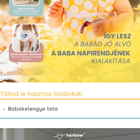
Töltsd le hasznos listáinkat!
Babakelengye lista