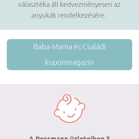
választéka áll kedvezményesen az
anyukák rendelkezésére
.
Baba-Mama és Családi
kuponmagazin
A Rossmann üzleteiben 3