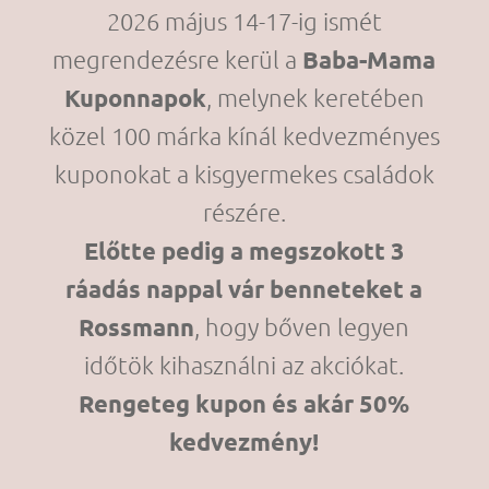
2026 május 14-17-ig
ismét
megrendezésre kerül a
Baba-Mama
Kuponnapok
, melynek keretében
k
özel 100 márka kínál kedvezményes
kuponokat a kisgyermekes családok
részére
.
Előtte pedig a megszokott 3
ráadás nappal vár benneteket a
Rossmann
, hogy bőven legyen
időtök kihasználni az akciókat.
Rengeteg kupon és akár 50%
kedvezmény!