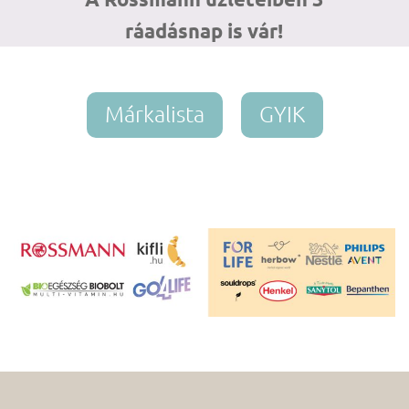
ráadásnap is vár!
Márkalista
GYIK