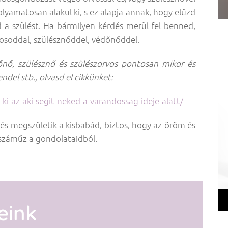
 folyamatosan alakul ki, s ez alapja annak, hogy elűzd
 a szülést. Ha bármilyen kérdés merül fel benned,
vosoddal, szülésznőddel, védőnőddel.
nő, szülésznő és szülészorvos pontosan mikor és
ndel stb., olvasd el cikkünket:
i-az-aki-segit-neked-a-varandossag-ideje-alatt/
t és megszületik a kisbabád, biztos, hogy az öröm és
záműz a gondolataidból.
eink