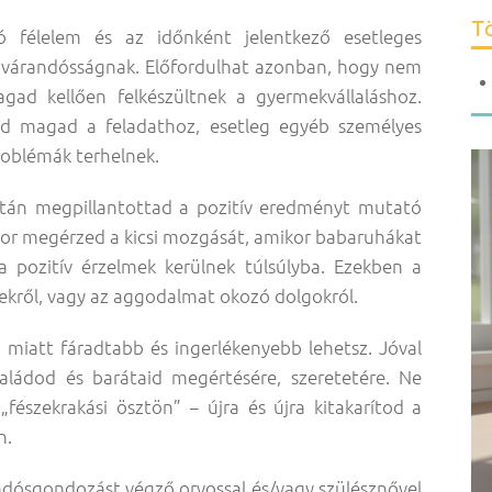
Tö
aló félelem és az időnként jelentkező esetleges
a várandósságnak. Előfordulhat azonban, hogy nem
ad kellően felkészültnek a gyermekvállaláshoz.
tod magad a feladathoz, esetleg egyéb személyes
roblémák terhelnek.
iután megpillantottad a pozitív eredményt mutató
ikor megérzed a kicsi mozgását, amikor babaruhákat
a pozitív érzelmek kerülnek túlsúlyba. Ezekben a
ekről, vagy az aggodalmat okozó dolgokról.
miatt fáradtabb és ingerlékenyebb lehetsz. Jóval
ládod és barátaid megértésére, szeretetére. Ne
„fészekrakási ösztön” − újra és újra kitakarítod a
n.
ndósgondozást végző orvossal és/vagy szülésznővel