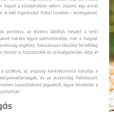
sem fogod a közeljövőben elérni, viszont egy annál
 A lelki ingadozást fizikai tünetek – émelygéssel,
b periódus: az érzelmi labilitás helyett a testi
ocakod mérete egyre számottevőbb, már a magzat
ndósság végéhez, fokozatosan készülsz fel lelkileg
tested is hozzászokik és szükségszerűen látja el
a szülésre, az anyaság konkrétumaira irányítja a
kényelmetlenségek, és az érzelmileg felfokozott
zterben tapasztalható jegyektől: egyre közelebbi a
lkozhattok!
gás