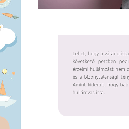
Lehet, hogy a várandóssá
következő percben ped
érzelmi hullámzást nem c
és a bizonytalansági té
Amint kiderült, hogy babá
hullámvasútra.