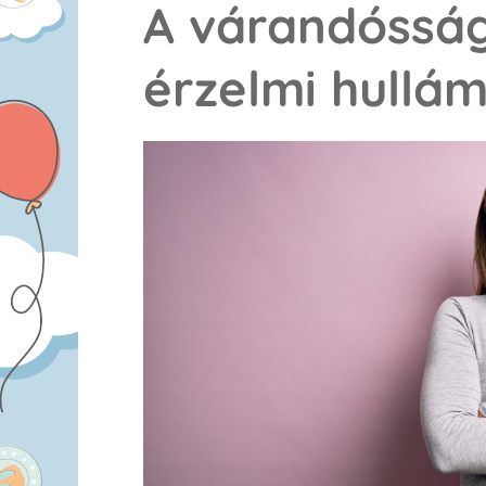
A várandósság
érzelmi hullá