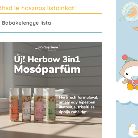
ltsd le hasznos listáinkat!
Babakelengye lista