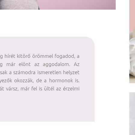
g hírét kitörő örömmel fogadod, a
ig már elönt az aggodalom. Az
sak a számodra ismeretlen helyzet
nyezők okozzák, de a hormonok is.
t vársz, már fel is ültél az érzelmi