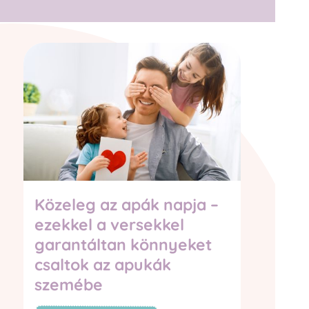
Közeleg az apák napja –
Nyár
ezekkel a versekkel
csak
garantáltan könnyeket
egy
csaltok az apukák
olc
szemébe
csa