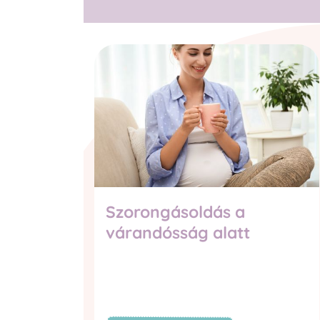
Szorongásoldás a
várandósság alatt
 —
ini