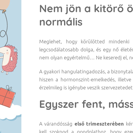
Nem jön a kitörő ö
normális
Meglehet, hogy körülötted mindenki 
legcsodálatosabb dolga, és egy nő élet
nem olyan egyértelmű… Ne keseredj el, n
A gyakori hangulatingadozás, a bizonytal
hiszen a hormonszint-emelkedés, illetve
érzelmileg is igénybe veszik szervezetedet
Egyszer fent, máss
A várandósság
első trimeszterében
kér
kell szoknod a gondolathoz, hogy eze