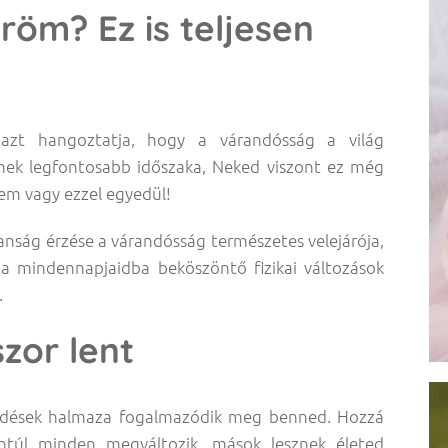
röm? Ez is teljesen
azt hangoztatja, hogy a várandósság a világ
ének legfontosabb időszaka, Neked viszont ez még
em vagy ezzel egyedül!
anság érzése a várandósság természetes velejárója,
 a mindennapjaidba beköszöntő fizikai változások
.
zor lent
dések halmaza fogalmazódik meg benned. Hozzá
ntúl minden megváltozik, mások lesznek életed