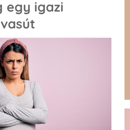
 egy igazi
mvasút