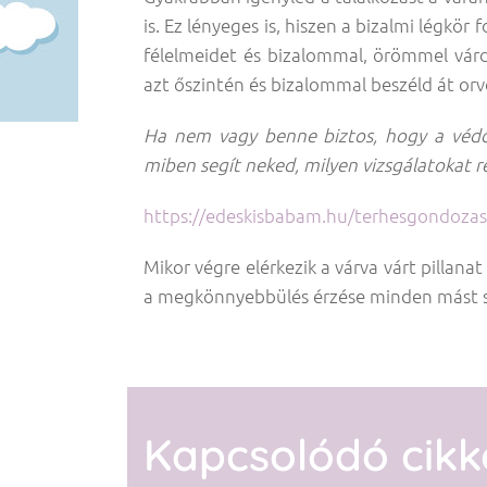
is. Ez lényeges is, hiszen a bizalmi légkör
félelmeidet és bizalommal, örömmel várd
azt őszintén és bizalommal beszéld át or
Ha nem vagy benne biztos, hogy a védő
miben segít neked, milyen vizsgálatokat re
https://edeskisbabam.hu/terhesgondozas-k
Mikor végre elérkezik a várva várt pillana
a megkönnyebbülés érzése minden mást s
Kapcsolódó cikk