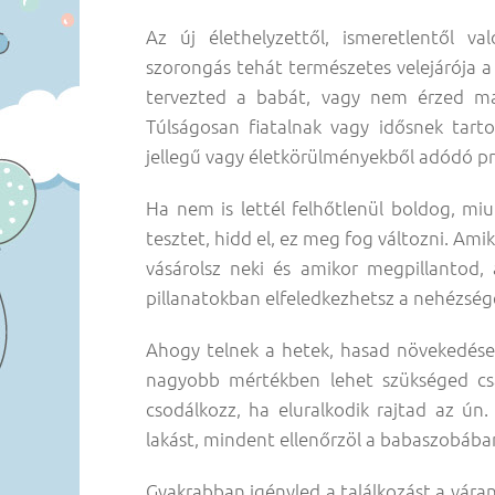
Az új élethelyzettől, ismeretlentől v
szorongás tehát természetes velejárója 
tervezted a babát, vagy nem érzed mag
Túlságosan fiatalnak vagy idősnek tar
jellegű vagy életkörülményekből adódó p
Ha nem is lettél felhőtlenül boldog, m
tesztet, hidd el, ez meg fog változni. Am
vásárolsz neki és amikor megpillantod, 
pillanatokban elfeledkezhetsz a nehézség
Ahogy telnek a hetek, hasad növekedése 
nagyobb mértékben lehet szükséged csa
csodálkozz, ha eluralkodik rajtad az ún. 
lakást, mindent ellenőrzöl a babaszobába
Gyakrabban igényled a találkozást a vára