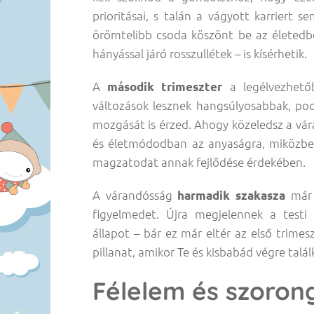
prioritásai, s talán a vágyott karriert 
örömtelibb csoda köszönt be az életedbe.
hányással járó rosszullétek – is kísérhetik.
A
második trimeszter
a legélvezhetőb
változások lesznek hangsúlyosabbak, p
mozgását is érzed. Ahogy közeledsz a vára
és életmódodban az anyaságra, miközben 
magzatodat annak fejlődése érdekében.
A várandósság
harmadik szakasza
már 
figyelmedet. Újra megjelennek a testi 
állapot – bár ez már eltér az első trimes
pillanat, amikor Te és kisbabád végre talá
Félelem és szoron