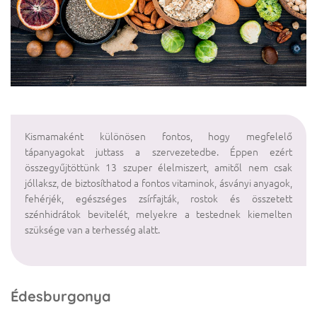
Kismamaként különösen fontos, hogy megfelelő
tápanyagokat juttass a szervezetedbe. Éppen ezért
összegyűjtöttünk 13 szuper élelmiszert, amitől nem csak
jóllaksz, de biztosíthatod a fontos vitaminok, ásványi anyagok,
fehérjék, egészséges zsírfajták, rostok és összetett
szénhidrátok bevitelét, melyekre a testednek kiemelten
szüksége van a terhesség alatt.
Édesburgonya