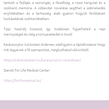
tartozik a fejfájás, a szorongás, a fáradtság, a rossz hangulat és a
csökkent memória. A vízbevitel növelése segíthet a székrekedés
enyhítésében és a terhesség alatt gyakori húgyúti fertőzések
kockázatának csökkentésében.
Tipp: használj kulacsot, így tudatosan figyelheted a napi
mennyiséget és még a környezetedet is óvod!
Karácsonykor különösen érdemes odafigyelni a táplálkozásra! Hogy
mik legyenek a fő szempontok, megtudhatod cikkünkből:
https://edeskisbabam.hu/karacsonykor-varandosan/
Szerző: For Life Medical Center
https://forlifemedical.hu/