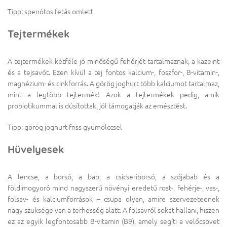
Tipp: spenótos fetás omlett
Tejtermékek
A tejtermékek kétféle jó minőségű fehérjét tartalmaznak, a kazeint
és a tejsavót. Ezen kívül a tej fontos kalcium-, foszfor-, B-vitamin-,
magnézium- és cinkforrás. A görög joghurt több kalciumot tartalmaz,
mint a legtöbb tejtermék! Azok a tejtermékek pedig, amik
probiotikummal is dúsítottak, jól támogatják az emésztést.
Tipp: görög joghurt friss gyümölccsel
Hüvelyesek
A lencse, a borsó, a bab, a csicseriborsó, a szójabab és a
földimogyoró mind nagyszerű növényi eredetű rost-, fehérje-, vas-,
folsav- és kalciumforrások – csupa olyan, amire szervezetednek
nagy szüksége van a terhesség alatt. A folsavról sokat hallani, hiszen
ez az egyik legfontosabb B-vitamin (B9), amely segíti a velőcsövet