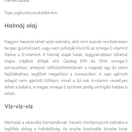
mellékhatása.
Tipp: joghurtos avokádókrém
Halmáj olaj
Nagyon hasznos lehet azok számára, akik nem esznek rendszeresen
tenger gyümölcseit, vagy nem pótolják kívülről az omega-3 vitamint
illetve a D-vitamint. A halmáj olajat halak, leggyakrabban tőkehal
olajos májából állítják elő. Gazdag EPA és DHA omega-3
zsírsavakban, amelyek nélkülözhetetlenek a magzati agy és szem
fejlődéséhez, segíthet megelőzni a koraszülést. A napi ajánlott
adagot nem ajánlott túllépni, mivel a túl sok A-vitamin veszélyes
lehet a babára, a magas omega-3 szintnek pedig vérhígító hatása is
lehet.
Víz-víz-víz
Nemcsak a várandós kismamáknak, hanem mindannyiunk számára a
legfőbb dolog a hidratáltság. Az enyhe kiszáradás tünetei közé