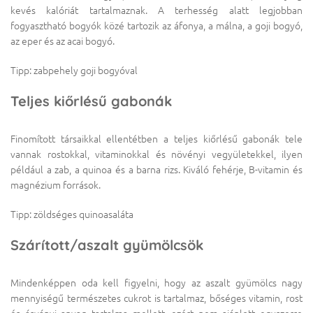
kevés kalóriát tartalmaznak. A terhesség alatt legjobban
fogyasztható bogyók közé tartozik az áfonya, a málna, a goji bogyó,
az eper és az acai bogyó.
Tipp: zabpehely goji bogyóval
Teljes kiőrlésű gabonák
Finomított társaikkal ellentétben a teljes kiőrlésű gabonák tele
vannak rostokkal, vitaminokkal és növényi vegyületekkel, ilyen
például a zab, a quinoa és a barna rizs. Kiváló fehérje, B-vitamin és
magnézium források.
Tipp: zöldséges quinoasaláta
Szárított/aszalt gyümölcsök
Mindenképpen oda kell figyelni, hogy az aszalt gyümölcs nagy
mennyiségű természetes cukrot is tartalmaz, bőséges vitamin, rost