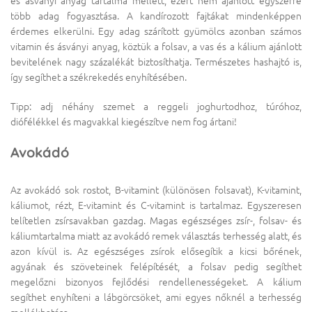
és ásványi anyag tartalma mellett, ezért nem ajánlott egyszerre
több adag fogyasztása. A kandírozott fajtákat mindenképpen
érdemes elkerülni. Egy adag szárított gyümölcs azonban számos
vitamin és ásványi anyag, köztük a folsav, a vas és a kálium ajánlott
bevitelének nagy százalékát biztosíthatja. Természetes hashajtó is,
így segíthet a székrekedés enyhítésében.
Tipp: adj néhány szemet a reggeli joghurtodhoz, túróhoz,
diófélékkel és magvakkal kiegészítve nem fog ártani!
Avokádó
Az avokádó sok rostot, B-vitamint (különösen folsavat), K-vitamint,
káliumot, rézt, E-vitamint és C-vitamint is tartalmaz. Egyszeresen
telítetlen zsírsavakban gazdag. Magas egészséges zsír-, folsav- és
káliumtartalma miatt az avokádó remek választás terhesség alatt, és
azon kívül is. Az egészséges zsírok elősegítik a kicsi bőrének,
agyának és szöveteinek felépítését, a folsav pedig segíthet
megelőzni bizonyos fejlődési rendellenességeket. A kálium
segíthet enyhíteni a lábgörcsöket, ami egyes nőknél a terhesség