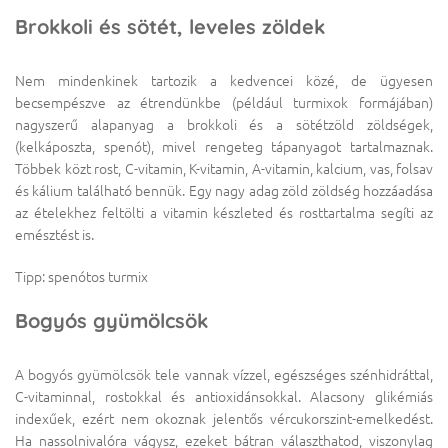
Brokkoli és sötét, leveles zöldek
Nem mindenkinek tartozik a kedvencei közé, de ügyesen
becsempészve az étrendünkbe (például turmixok formájában)
nagyszerű alapanyag a brokkoli és a sötétzöld zöldségek,
(kelkáposzta, spenót), mivel rengeteg tápanyagot tartalmaznak.
Többek közt rost, C-vitamin, K-vitamin, A-vitamin, kalcium, vas, folsav
és kálium található bennük. Egy nagy adag zöld zöldség hozzáadása
az ételekhez feltölti a vitamin készleted és rosttartalma segíti az
emésztést is.
Tipp: spenótos turmix
Bogyós gyümölcsök
A bogyós gyümölcsök tele vannak vízzel, egészséges szénhidráttal,
C-vitaminnal, rostokkal és antioxidánsokkal. Alacsony glikémiás
indexűek, ezért nem okoznak jelentős vércukorszint-emelkedést.
Ha nassolnivalóra vágysz, ezeket bátran választhatod, viszonylag