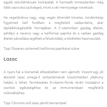
egyéb szövődmények kockázatát. A harmadik trimeszterben még
több vasra lesz szükséged, mivel a vér mennyisége növekszik.
Ha vegetáriánus vagy, vagy vegán étrendet követsz, mindenképp
figyelmet kell fordítani a megfelelő vasbevitelre, akár
táplálékkiegészítők formájában. A C-vitaminban gazdag ételek,
például a narancs vagy a kaliforniai paprika és a vasban gazdag
ételek párosítása segítheti a felszívódást, a tökéletes hasznosulást.
Tipp: fűszeres csirkemell kaliforniai paprikával sütve
Lazac
A nyers hal a kismamák étkezésében nem ajánlott. Viszont egy jól
átsütött lazac omega-3 zsírtartalmának köszönhetően jótékony
hatású is lehet. Természetes D-vitamin-forrás révén hozzájárul a
csontok egészségéhez és az immunrendszer megfelelő
működéséhez.
Tipp: Citromos sült lazac párolt barnarizzsel