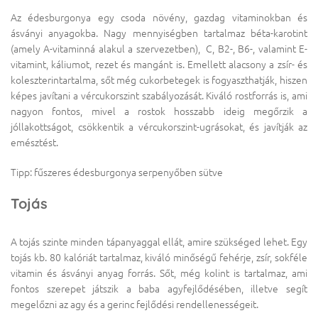
Az édesburgonya egy csoda növény, gazdag vitaminokban és
ásványi anyagokba. Nagy mennyiségben tartalmaz béta-karotint
(amely A-vitaminná alakul a szervezetben), C, B2-, B6-, valamint E-
vitamint, káliumot, rezet és mangánt is. Emellett alacsony a zsír- és
koleszterintartalma, sőt még cukorbetegek is fogyaszthatják, hiszen
képes javítani a vércukorszint szabályozását. Kiváló rostforrás is, ami
nagyon fontos, mivel a rostok hosszabb ideig megőrzik a
jóllakottságot, csökkentik a vércukorszint-ugrásokat, és javítják az
emésztést.
Tipp: fűszeres édesburgonya serpenyőben sütve
Tojás
A tojás szinte minden tápanyaggal ellát, amire szükséged lehet. Egy
tojás kb. 80 kalóriát tartalmaz, kiváló minőségű fehérje, zsír, sokféle
vitamin és ásványi anyag forrás. Sőt, még kolint is tartalmaz, ami
fontos szerepet játszik a baba agyfejlődésében, illetve segít
megelőzni az agy és a gerinc fejlődési rendellenességeit.