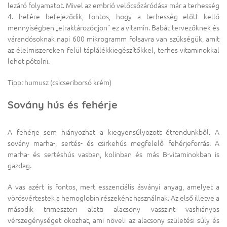
lezáró folyamatot. Mivel az embrió velőcsőzáródása már a terhesség
4. hetére befejeződik, fontos, hogy a terhesség előtt kellő
mennyiségben „elraktározódjon” ez a vitamin. Babát tervezőknek és
várandósoknak napi 600 mikrogramm folsavra van szükségük, amit
az élelmiszereken felül táplálékkiegészítőkkel, terhes vitaminokkal
lehet pótolni.
Tipp: humusz (csicseriborsó krém)
Sovány hús és fehérje
A fehérje sem hiányozhat a kiegyensúlyozott étrendünkből. A
sovány marha-, sertés- és csirkehús megfelelő fehérjeforrás. A
marha- és sertéshús vasban, kolinban és más B-vitaminokban is
gazdag.
A vas azért is fontos, mert esszenciális ásványi anyag, amelyet a
vörösvértestek a hemoglobin részeként használnak. Az első illetve a
második trimeszteri alatti alacsony vasszint vashiányos
vérszegénységet okozhat, ami növeli az alacsony születési súly és