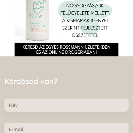
Kérdésed van?
Név
E-
mail