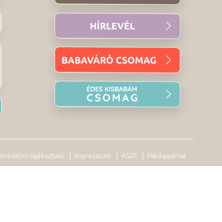
tvédelmi tájékoztató
Impresszum
ÁSZF
Médiaajánlat