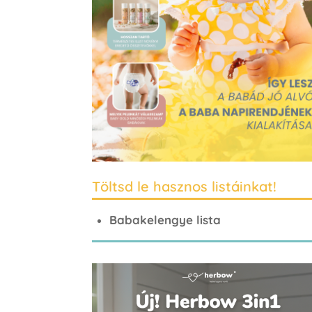
Töltsd le hasznos listáinkat!
Babakelengye lista