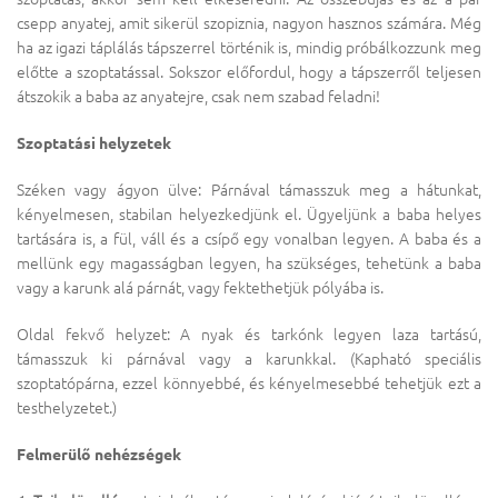
csepp anyatej, amit sikerül szopiznia, nagyon hasznos számára. Még
ha az igazi táplálás tápszerrel történik is, mindig próbálkozzunk meg
előtte a szoptatással. Sokszor előfordul, hogy a tápszerről teljesen
átszokik a baba az anyatejre, csak nem szabad feladni!
Szoptatási helyzetek
Széken vagy ágyon ülve: Párnával támasszuk meg a hátunkat,
kényelmesen, stabilan helyezkedjünk el. Ügyeljünk a baba helyes
tartására is, a fül, váll és a csípő egy vonalban legyen. A baba és a
mellünk egy magasságban legyen, ha szükséges, tehetünk a baba
vagy a karunk alá párnát, vagy fektethetjük pólyába is.
Oldal fekvő helyzet: A nyak és tarkónk legyen laza tartású,
támasszuk ki párnával vagy a karunkkal. (Kapható speciális
szoptatópárna, ezzel könnyebbé, és kényelmesebbé tehetjük ezt a
testhelyzetet.)
Felmerülő nehézségek