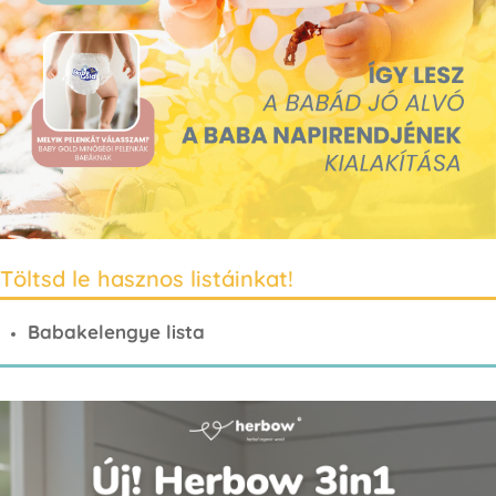
Töltsd le hasznos listáinkat!
Babakelengye lista