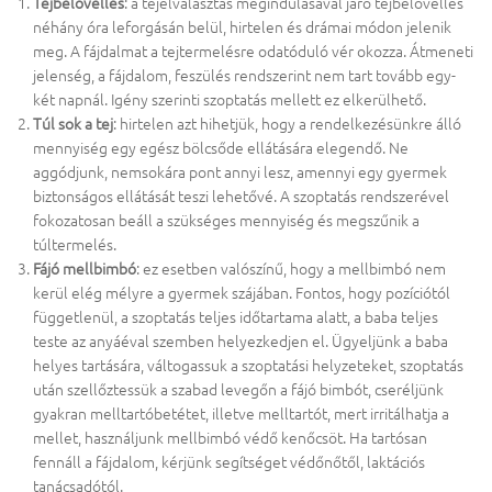
Tejbelövellés
: a tejelválasztás megindulásával járó tejbelövellés
néhány óra leforgásán belül, hirtelen és drámai módon jelenik
meg. A fájdalmat a tejtermelésre odatóduló vér okozza. Átmeneti
jelenség, a fájdalom, feszülés rendszerint nem tart tovább egy-
két napnál. Igény szerinti szoptatás mellett ez elkerülhető.
Túl sok a tej
: hirtelen azt hihetjük, hogy a rendelkezésünkre álló
mennyiség egy egész bölcsőde ellátására elegendő. Ne
aggódjunk, nemsokára pont annyi lesz, amennyi egy gyermek
biztonságos ellátását teszi lehetővé. A szoptatás rendszerével
fokozatosan beáll a szükséges mennyiség és megszűnik a
túltermelés.
Fájó mellbimbó
: ez esetben valószínű, hogy a mellbimbó nem
kerül elég mélyre a gyermek szájában. Fontos, hogy pozíciótól
függetlenül, a szoptatás teljes időtartama alatt, a baba teljes
teste az anyáéval szemben helyezkedjen el. Ügyeljünk a baba
helyes tartására, váltogassuk a szoptatási helyzeteket, szoptatás
után szellőztessük a szabad levegőn a fájó bimbót, cseréljünk
gyakran melltartóbetétet, illetve melltartót, mert irritálhatja a
mellet, használjunk mellbimbó védő kenőcsöt. Ha tartósan
fennáll a fájdalom, kérjünk segítséget védőnőtől, laktációs
tanácsadótól.