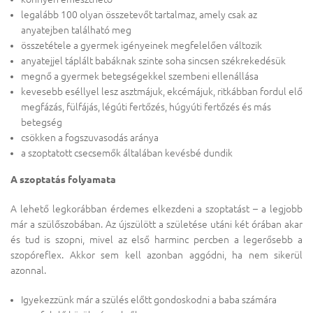
legalább 100 olyan összetevőt tartalmaz, amely csak az
anyatejben található meg
összetétele a gyermek igényeinek megfelelően változik
anyatejjel táplált babáknak szinte soha sincsen székrekedésük
megnő a gyermek betegségekkel szembeni ellenállása
kevesebb eséllyel lesz asztmájuk, ekcémájuk, ritkábban fordul elő
megfázás, fülfájás, légúti fertőzés, húgyúti fertőzés és más
betegség
csökken a fogszuvasodás aránya
a szoptatott csecsemők általában kevésbé dundik
A szoptatás folyamata
A lehető legkorábban érdemes elkezdeni a szoptatást – a legjobb
már a szülőszobában. Az újszülött a születése utáni két órában akar
és tud is szopni, mivel az első harminc percben a legerősebb a
szopóreflex. Akkor sem kell azonban aggódni, ha nem sikerül
azonnal.
Igyekezzünk már a szülés előtt gondoskodni a baba számára