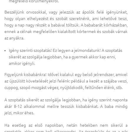
megfelelő körülményekről.
Beszéljünk orvosokkal, vagy jelezzük az ápolók felé igényünket,
hogy olyan elhelyezést és szobát szeretnénk, ami lehetővé teszi,
hogy a nap nagy részét a babával töltsük. A bababarát kórházakban,
ennek a célnak megfelelően kialakított kórtermek és szobák várnak
az anyákra.
Igény szerinti szoptatás! Ez legyen a jelmondatunk! A szoptatás
sikerét az szolgálja legjobban, ha a gyermek akkor kap enni,
amikor igényli.
Figyeljünk kisbabánkra! Idővel kialakul egy belső jelrendszer, amivel
az újszülött követelését jelzi felénk: például a kezét a szájába veszi,
cuppog, szopó mozgást végez, nyújtózkodik, feltűnően élénk, stb.
A szoptatás sikerét az szolgálja legjobban, ha igény szerint naponta
akár 8-12 alkalommal mellre tesszük kisbabánkat. A baba mindig
jelzi, mikor éhes.
Ha esetleg az első napokban, netán hetekben nem sikerül a
szoptatás, akkor sem kell elkeseredni. Az összebújás és az a pár