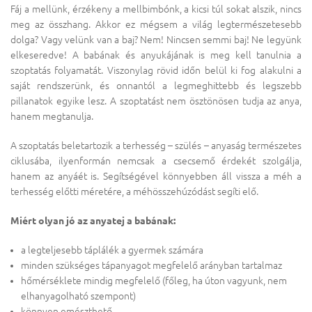
Fáj a mellünk, érzékeny a mellbimbónk, a kicsi túl sokat alszik, nincs
meg az összhang. Akkor ez mégsem a világ legtermészetesebb
dolga? Vagy velünk van a baj? Nem! Nincsen semmi baj! Ne legyünk
elkeseredve! A babának és anyukájának is meg kell tanulnia a
szoptatás folyamatát. Viszonylag rövid időn belül ki fog alakulni a
saját rendszerünk, és onnantól a legmeghittebb és legszebb
pillanatok egyike lesz. A szoptatást nem ösztönösen tudja az anya,
hanem megtanulja.
A szoptatás beletartozik a terhesség – szülés – anyaság természetes
ciklusába, ilyenformán nemcsak a csecsemő érdekét szolgálja,
hanem az anyáét is. Segítségével könnyebben áll vissza a méh a
terhesség előtti méretére, a méhösszehúzódást segíti elő.
Miért olyan jó az anyatej a babának:
a legteljesebb táplálék a gyermek számára
minden szükséges tápanyagot megfelelő arányban tartalmaz
hőmérséklete mindig megfelelő (főleg, ha úton vagyunk, nem
elhanyagolható szempont)
könnyen emészthető