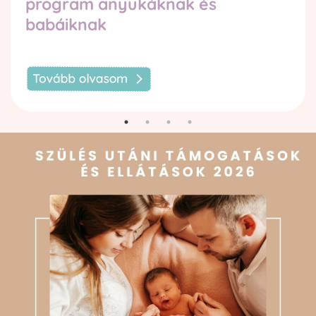
program anyukáknak és
babáiknak