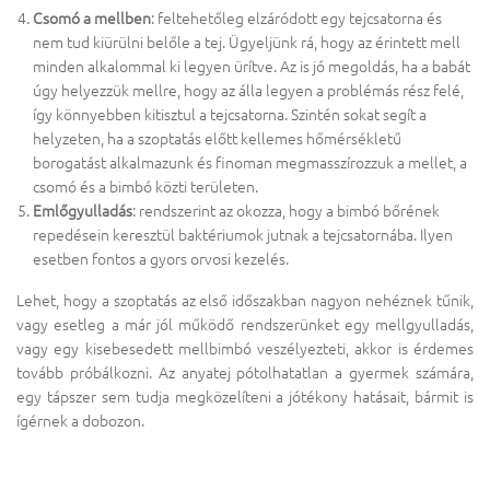
Csomó a mellben
: feltehetőleg elzáródott egy tejcsatorna és
nem tud kiürülni belőle a tej. Ügyeljünk rá, hogy az érintett mell
minden alkalommal ki legyen ürítve. Az is jó megoldás, ha a babát
úgy helyezzük mellre, hogy az álla legyen a problémás rész felé,
így könnyebben kitisztul a tejcsatorna. Szintén sokat segít a
helyzeten, ha a szoptatás előtt kellemes hőmérsékletű
borogatást alkalmazunk és finoman megmasszírozzuk a mellet, a
csomó és a bimbó közti területen.
Emlőgyulladás
: rendszerint az okozza, hogy a bimbó bőrének
repedésein keresztül baktériumok jutnak a tejcsatornába. Ilyen
esetben fontos a gyors orvosi kezelés.
Lehet, hogy a szoptatás az első időszakban nagyon nehéznek tűnik,
vagy esetleg a már jól működő rendszerünket egy mellgyulladás,
vagy egy kisebesedett mellbimbó veszélyezteti, akkor is érdemes
tovább próbálkozni. Az anyatej pótolhatatlan a gyermek számára,
egy tápszer sem tudja megközelíteni a jótékony hatásait, bármit is
ígérnek a dobozon.