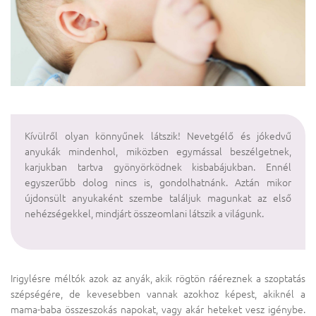
Kívülről olyan könnyűnek látszik! Nevetgélő és jókedvű
anyukák mindenhol, miközben egymással beszélgetnek,
karjukban tartva gyönyörködnek kisbabájukban. Ennél
egyszerűbb dolog nincs is, gondolhatnánk. Aztán mikor
újdonsült anyukaként szembe találjuk magunkat az első
nehézségekkel, mindjárt összeomlani látszik a világunk.
Irigylésre méltók azok az anyák, akik rögtön ráéreznek a szoptatás
szépségére, de kevesebben vannak azokhoz képest, akiknél a
mama-baba összeszokás napokat, vagy akár heteket vesz igénybe.