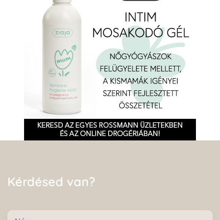
Kérdésed van?
Név