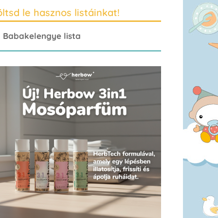
ltsd le hasznos listáinkat!
Babakelengye lista