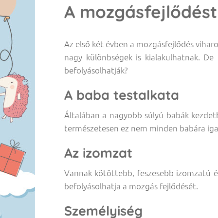
A mozgásfejlődést
Az első két évben a mozgásfejlődés viharo
nagy különbségek is kialakulhatnak. De
befolyásolhatják?
A baba testalkata
Általában a nagyobb súlyú babák kezdet
természetesen ez nem minden babára iga
Az izomzat
Vannak kötöttebb, feszesebb izomzatú é
befolyásolhatja a mozgás fejlődését.
Személyiség