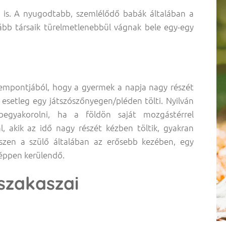
 is. A nyugodtabb, szemlélődő babák általában a
ább társaik türelmetlenebbül vágnak bele egy-egy
empontjából, hogy a gyermek a napja nagy részét
esetleg egy játszószőnyegen/pléden tölti. Nyilván
begyakorolni, ha a földön saját mozgástérrel
, akik az idő nagy részét kézben töltik, gyakran
iszen a szülő általában az erősebb kezében, egy
képpen kerülendő.
szakaszai