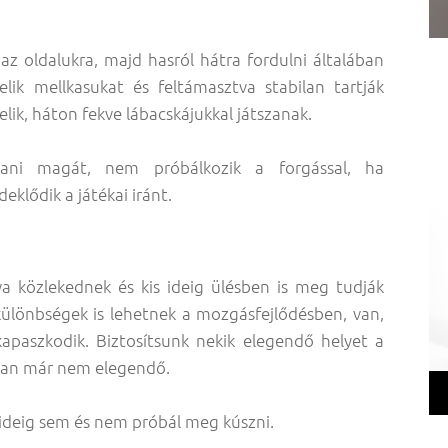
 oldalukra, majd hasról hátra fordulni általában
ik mellkasukat és feltámasztva stabilan tartják
lik, háton fekve lábacskájukkal játszanak.
ni magát, nem próbálkozik a forgással, ha
klődik a játékai iránt.
 közlekednek és kis ideig ülésben is meg tudják
ülönbségek is lehetnek a mozgásfejlődésben, van,
apaszkodik. Biztosítsunk nekik elegendő helyet a
ában már nem elegendő.
ideig sem és nem próbál meg kúszni.