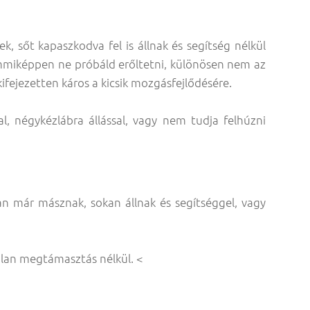
, sőt kapaszkodva fel is állnak és segítség nélkül
semmiképpen ne próbáld erőltetni, különösen nem az
ifejezetten káros a kicsik mozgásfejlődésére.
, négykézlábra állással, vagy nem tudja felhúzni
an már másznak, sokan állnak és segítséggel, vagy
ilan megtámasztás nélkül. <