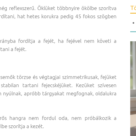
Tö
g reflexszerű. Öklüket többnyire ökölbe szorítva
ordítani, hat hetes korukra pedig 45 fokos szögben
irányba fordítja a fejét, ha fejével nem követi a
ani a fejét.
semők törzse és végtagjai szimmetrikusak, fejüket
tabilan tartani fejecskéjüket. Kezüket szívesen
án nyúlnak, apróbb tárgyakat megfognak, oldalukra
erős hangra nem fordul oda, nem próbálkozik a
be szorítja a kezét.