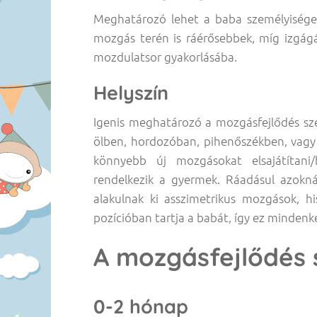
Meghatározó lehet a baba személyisége
mozgás terén is ráérősebbek, míg izgág
mozdulatsor gyakorlásába.
Helyszín
Igenis meghatározó a mozgásfejlődés sz
ölben, hordozóban, pihenőszékben, vagy 
könnyebb új mozgásokat elsajátítani/
rendelkezik a gyermek. Ráadásul azoknál
alakulnak ki asszimetrikus mozgások, h
pozícióban tartja a babát, így ez minden
A mozgásfejlődés 
0-2 hónap