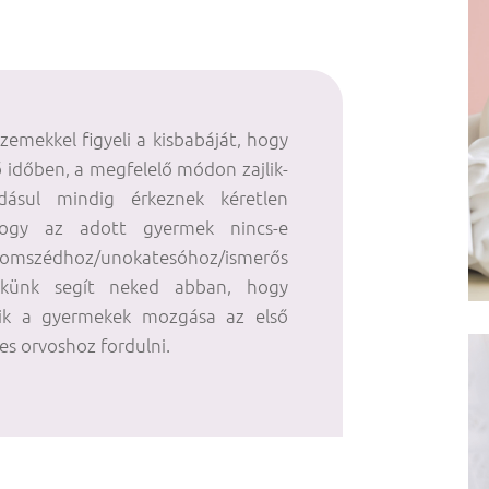
emekkel figyeli a kisbabáját, hogy
 időben, a megfelelő módon zajlik-
dásul mindig érkeznek kéretlen
hogy az adott gyermek nincs-e
zédhoz/unokatesóhoz/ismerős
kkünk segít neked abban, hogy
ik a gyermekek mozgása az első
s orvoshoz fordulni.