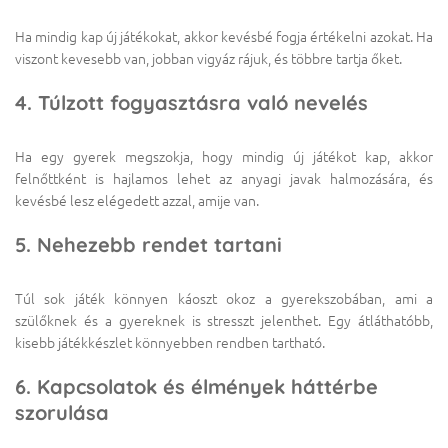
Ha mindig kap új játékokat, akkor kevésbé fogja értékelni azokat. Ha
viszont kevesebb van, jobban vigyáz rájuk, és többre tartja őket.
4. Túlzott fogyasztásra való nevelés
Ha egy gyerek megszokja, hogy mindig új játékot kap, akkor
felnőttként is hajlamos lehet az anyagi javak halmozására, és
kevésbé lesz elégedett azzal, amije van.
5. Nehezebb rendet tartani
Túl sok játék könnyen káoszt okoz a gyerekszobában, ami a
szülőknek és a gyereknek is stresszt jelenthet. Egy átláthatóbb,
kisebb játékkészlet könnyebben rendben tartható.
6. Kapcsolatok és élmények háttérbe
szorulása