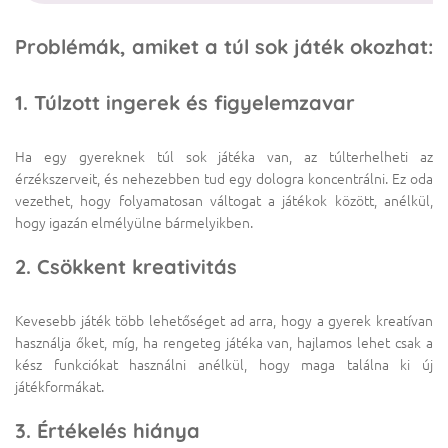
Problémák, amiket a túl sok játék okozhat:
1. Túlzott ingerek és figyelemzavar
Ha egy gyereknek túl sok játéka van, az túlterhelheti az
érzékszerveit, és nehezebben tud egy dologra koncentrálni. Ez oda
vezethet, hogy folyamatosan váltogat a játékok között, anélkül,
hogy igazán elmélyülne bármelyikben.
2. Csökkent kreativitás
Kevesebb játék több lehetőséget ad arra, hogy a gyerek kreatívan
használja őket, míg, ha rengeteg játéka van, hajlamos lehet csak a
kész funkciókat használni anélkül, hogy maga találna ki új
játékformákat.
3. Értékelés hiánya