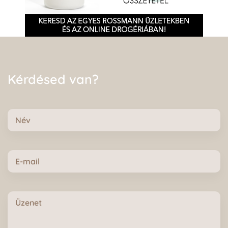
Kérdésed van?
Név
E-
mail
Üzenet