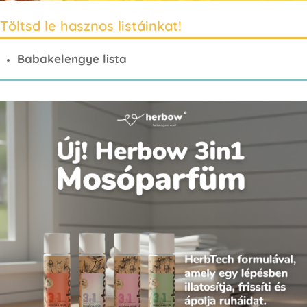
Töltsd le hasznos listáinkat!
Babakelengye lista