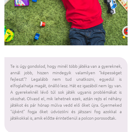
Te is úgy gondolod, hogy minél több játéka van a gyereknek,
annál jobb, hiszen mindegyik valamilyen “képességet
fejleszt”? Legalább nem tud unatkozni, egyedül is
elfoglalhatja magát, önálló lesz. Hát ez igazából nem így van.
A gyerekeknél lévő túl sok játék ugyanis problémákat is
okozhat. Olvasd el, mik lehetnek ezek, aztán rejts el néhány
játékot és pár hónap múlva vedd elő őket újra. Gyermeked
“újként” fogja őket üdvözölni és játszani fog azokkal a
játékokkal is, amik előtte érintetlenül a polcon porosodtak.