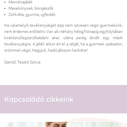
Memóriajáték
Mesekönyvek, böngészők
Zsírkréta, gyurma, ujjfesték
Ha valamelyik tevékenységet épp nem szívesen végzi gyermekünk,
nem érdemes erőltetni. Van aki néhány hétig/hónapig egyfolytában
kirakózni/legozni/babázni akar, utána pedig átvált egy másik
tevékenységre. A játék akkor éri el a célját, ha a gyermek szabadon,
örömmel végzi. Hagyjuk, hadd játsszon kedvére!
Szerző: Teszkó Szilvia
Kapcsolódó cikkeink