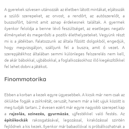
A gyerekek szívesen utánozzák az életben látott mintákat, eljátsszák
a szülői szerepeket, az orvost, a rendőrt, az autószerelőt, a
buszsofőrt, bármit amit aznap érdekesnek találtak. A gyermek
ilyenkor feloldja a benne lévő feszültséget, az esetleges negatív
élményeket és megerősíti a pozitív élethelyzeteket. Vegyünk részt
mi is a játékban. Falatozzunk az általa főzött dolgokból, engedjük,
hogy megvizsgáljon, szálljunk fel a buszra, amit ő vezet. A
szerepjátékhoz általában semmi különleges felszerelés nem kell,
de akár bábokkal, ujjbábokkal, a foglalkozásokhoz illő kiegészítőkkel
fel lehet dobni a játékot.
Finommotorika
Ebben a korban a kezek egyre ügyesebbek. A kicsik már nem csak az
öklükbe fogják a zsírkrétát, ceruzát, hanem már a két ujjuk között is
meg tudják tartani. 2 évesen ezért már egyre nagyobb szerepet kap
a
rajzolás, színezés, gyurmázás
, ujjfestékkel való festés. Az
építőkockák
rakosgatásával, legozással, kirakózással szintén
fejlődnek a kis kezek. Ilyenkor már babaollóval is próbálkozhatnak a