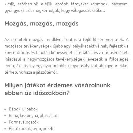
kicsik, szórhatunk eléjük apróbb tárgyakat (gombok, babszem,
gyöngyök) is és megkérhetjük, hogy válogassák ki őket.
Mozgás, mozgás, mozgás
Az örömteli mozgás rendkívül fontos a fejlődő szervezetnek. A
mozgásos tevékenységek újabb agyi pályákat aktiválnak, fejlesztik a
koncentrációs és tanulási képességet, a térlátást és a ritmusérzéket.
Ráadásul a nagymozgásos tevékenységek levezetik a fölösleges
energiákat is, így egy nyugodtabb, kiegyensúlyozottabb gyermekkel
térhetünk haza a játszótérről.
Milyen játékot érdemes vásárolnunk
ebben az időszakban?
Bábok, ujjbábok
Baba, kiskonyha, plüssállat
Formaválogatók
Építőkockák, lego, puzzle