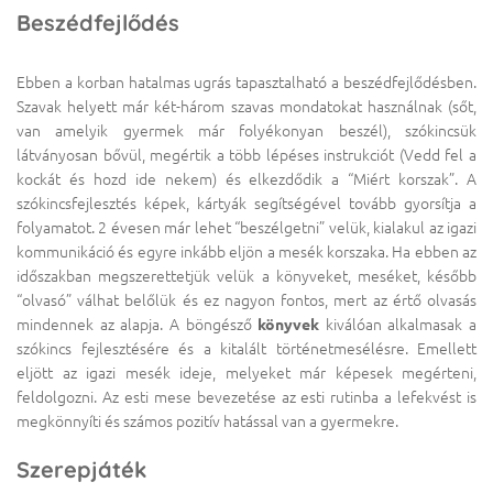
Beszédfejlődés
Ebben a korban hatalmas ugrás tapasztalható a beszédfejlődésben.
Szavak helyett már két-három szavas mondatokat használnak (sőt,
van amelyik gyermek már folyékonyan beszél), szókincsük
látványosan bővül, megértik a több lépéses instrukciót (Vedd fel a
kockát és hozd ide nekem) és elkezdődik a “Miért korszak”. A
szókincsfejlesztés képek, kártyák segítségével tovább gyorsítja a
folyamatot. 2 évesen már lehet “beszélgetni” velük, kialakul az igazi
kommunikáció és egyre inkább eljön a mesék korszaka. Ha ebben az
időszakban megszerettetjük velük a könyveket, meséket, később
“olvasó” válhat belőlük és ez nagyon fontos, mert az értő olvasás
mindennek az alapja. A böngésző
könyvek
kiválóan alkalmasak a
szókincs fejlesztésére és a kitalált történetmesélésre. Emellett
eljött az igazi mesék ideje, melyeket már képesek megérteni,
feldolgozni. Az esti mese bevezetése az esti rutinba a lefekvést is
megkönnyíti és számos pozitív hatással van a gyermekre.
Szerepjáték