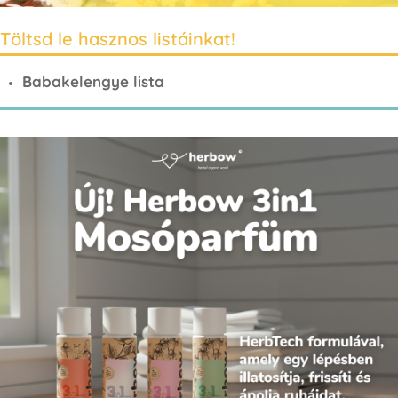
Töltsd le hasznos listáinkat!
Babakelengye lista