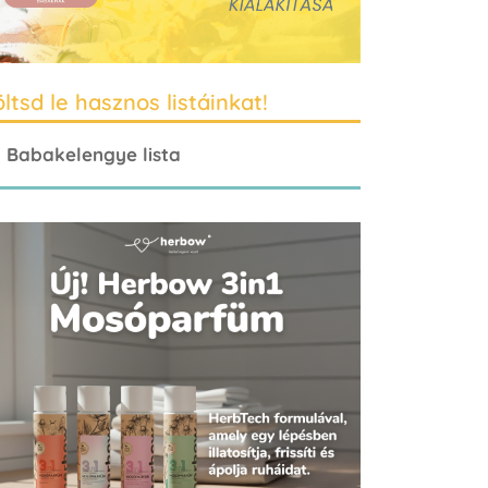
ltsd le hasznos listáinkat!
Babakelengye lista