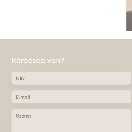
Kérdésed van?
Név
E-
mail
Üzenet