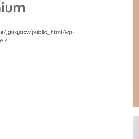
mium
e/jguxyacv/public_html/wp-
ne
41