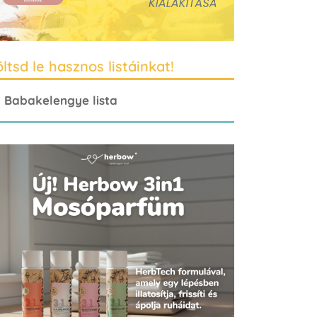
ltsd le hasznos listáinkat!
Babakelengye lista