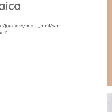
aica
e/jguxyacv/public_html/wp-
ne
41