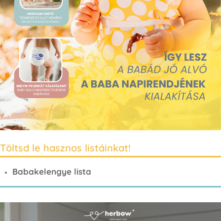
Töltsd le hasznos listáinkat!
Babakelengye lista