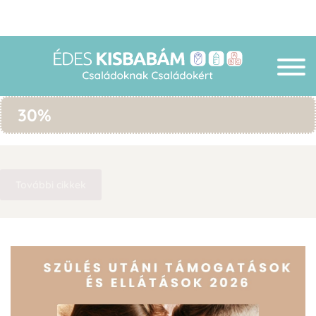
30%
További cikkek