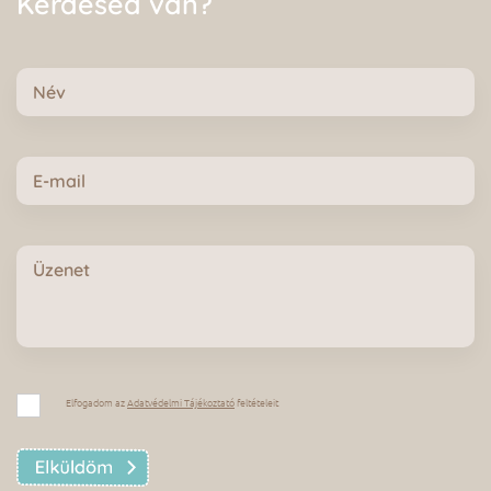
Kérdésed van?
Név
E-
mail
Üzenet
Adatvédelmi
Tájékoztató
Elfogadom az
Adatvédelmi Tájékoztató
feltételeit