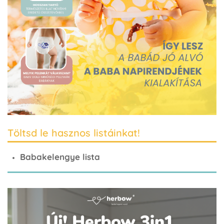
Töltsd le hasznos listáinkat!
Babakelengye lista