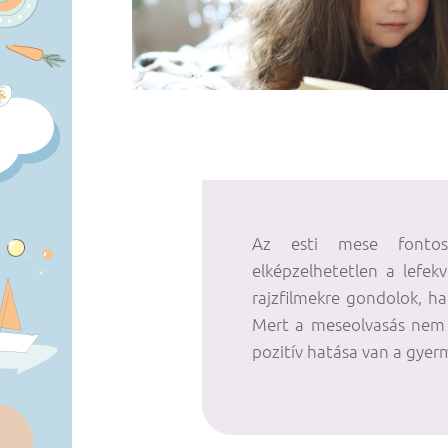
Az esti mese fontos
elképzelhetetlen a lefek
rajzfilmekre gondolok, h
Mert a meseolvasás nem 
pozitív hatása van a gyerm