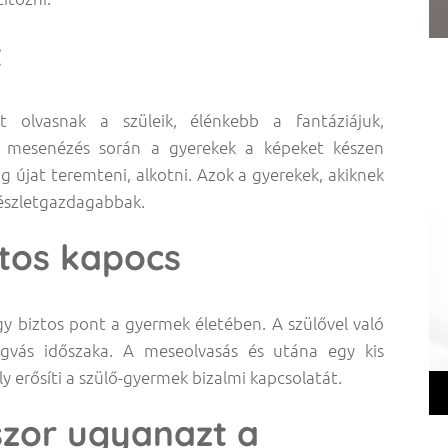
t
 olvasnak a szüleik, élénkebb a fantáziájuk,
s mesenézés során a gyerekek a képeket készen
 újat teremteni, alkotni. Azok a gyerekek, akiknek
 részletgazdagabbak.
tos kapocs
gy biztos pont a gyermek életében. A szülővel való
gvás időszaka. A meseolvasás és utána egy kis
y erősíti a szülő-gyermek bizalmi kapcsolatát.
szor ugyanazt a