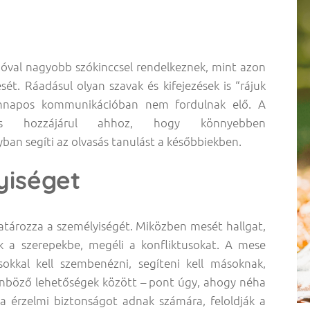
jóval nagyobb szókinccsel rendelkeznek, mint azon
ét. Ráadásul olyan szavak és kifejezések is “rájuk
ennapos kommunikációban nem fordulnak elő. A
tés hozzájárul ahhoz, hogy könnyebben
ban segíti az olvasás tanulást a későbbiekben.
yiséget
tározza a személyiségét. Miközben mesét hallgat,
ik a szerepekbe, megéli a konfliktusokat. A mese
okkal kell szembenézni, segíteni kell másoknak,
ülönböző lehetőségek között – pont úgy, ahogy néha
ta érzelmi biztonságot adnak számára, feloldják a