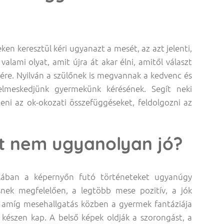
en keresztül kéri ugyanazt a mesét, az azt jelenti,
alami olyat, amit újra át akar élni, amitől választ
tére. Nyilván a szülőnek is megvannak a kedvenc és
elmeskedjünk gyermekünk kérésének. Segít neki
eni az ok-okozati összefüggéseket, feldolgozni az
t nem ugyanolyan jó?
alában a képernyőn futó történeteket ugyanúgy
ésnek megfelelően, a legtöbb mese pozitív, a jók
 amíg mesehallgatás közben a gyermek fantáziája
 készen kap. A belső képek oldják a szorongást, a