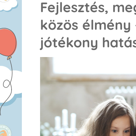
Fejlesztés, m
közös élmény 
jótékony hatá