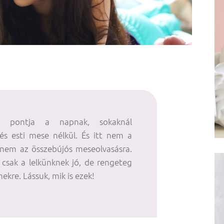
 pontja a napnak, sokaknál
vés esti mese nélkül. És itt nem a
anem az összebújós meseolvasásra.
csak a lelkünknek jó, de rengeteg
ekre. Lássuk, mik is ezek!