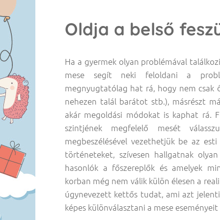
Oldja a belső fesz
Ha a gyermek olyan problémával találkozik
mese segít neki feloldani a probl
megnyugtatólag hat rá, hogy nem csak ő 
nehezen talál barátot stb.), másrészt má
akár megoldási módokat is kaphat rá. F
szintjének megfelelő mesét válass
megbeszélésével vezethetjük be az esti
történeteket, szívesen hallgatnak oly
hasonlók a főszereplők és amelyek min
korban még nem válik külön élesen a realit
úgynevezett kettős tudat, ami azt jelen
képes különválasztani a mese eseményeit 