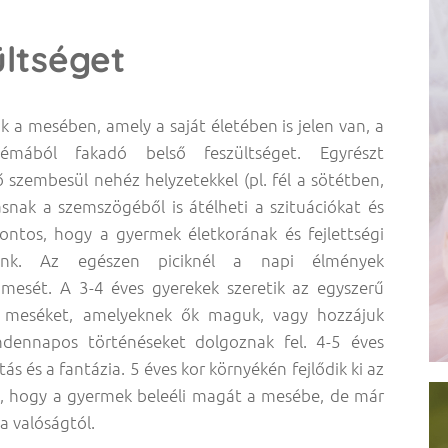
ültséget
 a mesében, amely a saját életében is jelen van, a
émából fakadó belső feszültséget. Egyrészt
szembesül nehéz helyzetekkel (pl. fél a sötétben,
snak a szemszögéből is átélheti a szituációkat és
ontos, hogy a gyermek életkorának és fejlettségi
zunk. Az egészen piciknél a napi élmények
 mesét. A 3-4 éves gyerekek szeretik az egyszerű
an meséket, amelyeknek ők maguk, vagy hozzájuk
dennapos történéseket dolgoznak fel. 4-5 éves
ás és a fantázia. 5 éves kor környékén fejlődik ki az
ti, hogy a gyermek beleéli magát a mesébe, de már
a valóságtól.