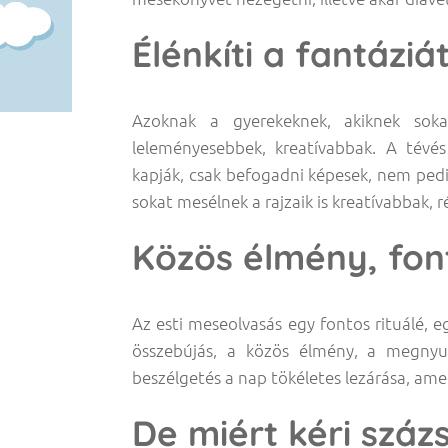
Élénkíti a fantáziá
Azoknak a gyerekeknek, akiknek sokat
leleményesebbek, kreatívabbak. A tévé
kapják, csak befogadni képesek, nem pedig
sokat mesélnek a rajzaik is kreatívabbak,
Közös élmény, fon
Az esti meseolvasás egy fontos rituálé, e
összebújás, a közös élmény, a megnyu
beszélgetés a nap tökéletes lezárása, amel
De miért kéri száz