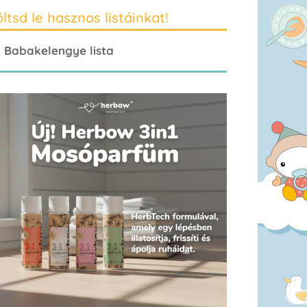
ltsd le hasznos listáinkat!
Babakelengye lista