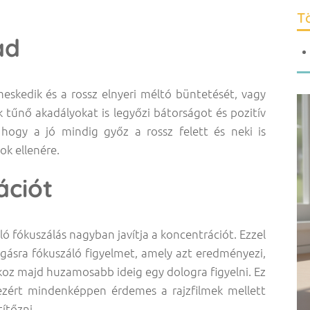
Tö
ad
skedik és a rossz elnyeri méltó büntetését, vagy
 tűnő akadályokat is legyőzi bátorságot és pozitív
, hogy a jó mindig győz a rossz felett és neki is
ok ellenére.
ációt
ó fókuszálás nagyban javítja a koncentrációt. Ezzel
ásra fókuszáló figyelmet, amely azt eredményezi,
z majd huzamosabb ideig egy dologra figyelni. Ez
ezért mindenképpen érdemes a rajzfilmek mellett
ítőzni.