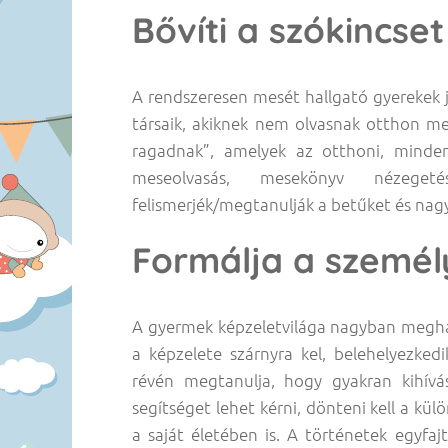
Bővíti a szókincset
A rendszeresen mesét hallgató gyerekek 
társaik, akiknek nem olvasnak otthon mes
ragadnak”, amelyek az otthoni, mind
meseolvasás, mesekönyv nézege
felismerjék/megtanulják a betűket és nagy
Formálja a személ
A gyermek képzeletvilága nagyban megha
a képzelete szárnyra kel, belehelyezked
révén megtanulja, hogy gyakran kihívás
segítséget lehet kérni, dönteni kell a k
a saját életében is. A történetek egyfaj