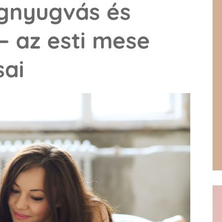
egnyugvás és
– az esti mese
sai