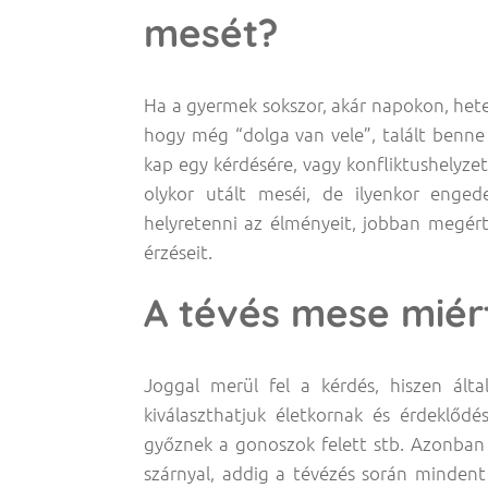
mesét?
Ha a gyermek sokszor, akár napokon, hetek
hogy még “dolga van vele”, talált benne v
kap egy kérdésére, vagy konfliktushelyze
olykor utált meséi, de ilyenkor enged
helyretenni az élményeit, jobban megért
érzéseit.
A tévés mese miér
Joggal merül fel a kérdés, hiszen ált
kiválaszthatjuk életkornak és érdeklőd
győznek a gonoszok felett stb. Azonban
szárnyal, addig a tévézés során mindent