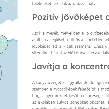
félelmeket, erősítik az önbizalmát.
Pozitív jövőképet 
Azok a mesék, melyekben a jó győzedelme
amiben a legkisebb főhős a lehetetlennek
jövőképet ad a kicsik számára. Elhiszik
sikerülhet bármi az elé tornyosuló akadály
Javítja a koncentr
A könyvnézegetés, egy állandó dologra val
szemben a mozgóképek felerősítik a mozg
hogy a gyermeknek később nehézséget oko
az iskolában súlyos gondokat okozhat, 
mesekönyvet nézegetni, illetve akár diavet