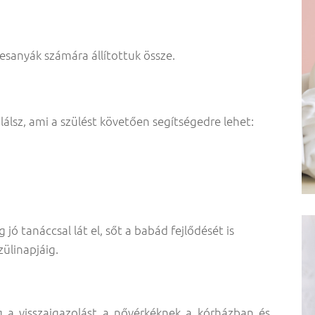
sanyák számára állítottuk össze.
lsz, ami a szülést követően segítségedre lehet:
ó tanáccsal lát el, sőt a babád fejlődését is
ülinapjáig.
g a visszaigazolást a nővérkéknek a kórházban és