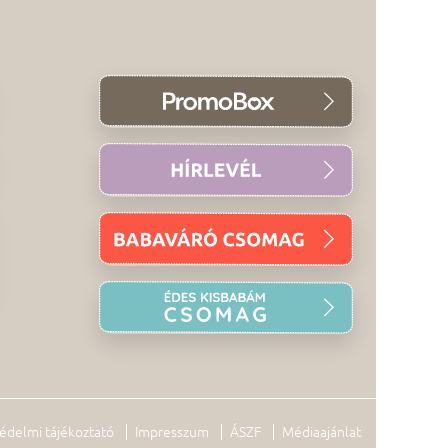
édelmi tájékoztató
Impresszum
ÁSZF
Médiaajánlat