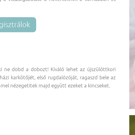
gisztrálok
i ne dobd a dobozt! Kiváló lehet az újszülöttkori
ázi karkötőjét, első rugdalózóját, ragaszd bele az
mmel nézegetitek majd együtt ezeket a kincseket.