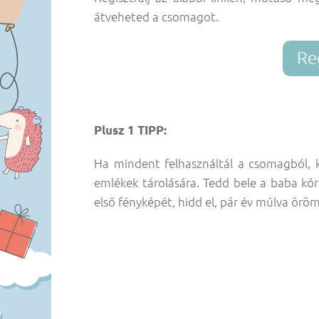
átveheted a csomagot.
Re
Plusz 1 TIPP:
Ha mindent felhasználtál a csomagból, k
emlékek tárolására. Tedd bele a baba kórh
első fényképét, hidd el, pár év múlva örö