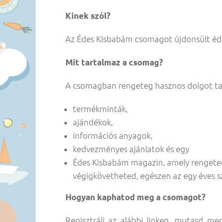
Kinek szól?
Az Édes Kisbabám csomagot újdonsült éde
Mit tartalmaz a csomag?
A csomagban rengeteg hasznos dolgot talá
termékminták,
ajándékok,
információs anyagok,
kedvezményes ajánlatok és egy
Édes Kisbabám magazin, amely rengeteg j
végigkövetheted, egészen az egy éves sz
Hogyan kaphatod meg a csomagot?
Regisztrálj az alábbi linken, mutasd me