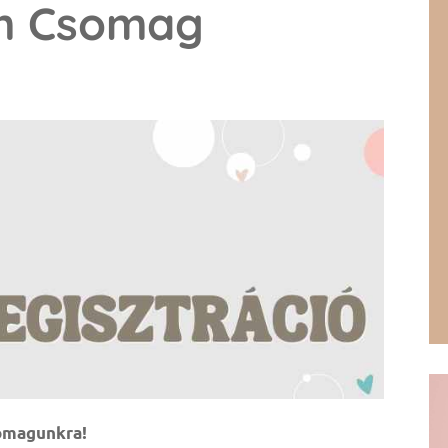
m Csomag
somagunkra!