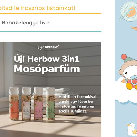
ltsd le hasznos listáinkat!
Babakelengye lista