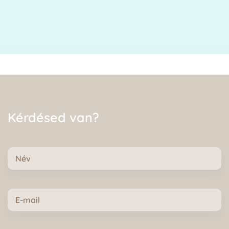
Kérdésed van?
Név
E-
mail
Üzenet