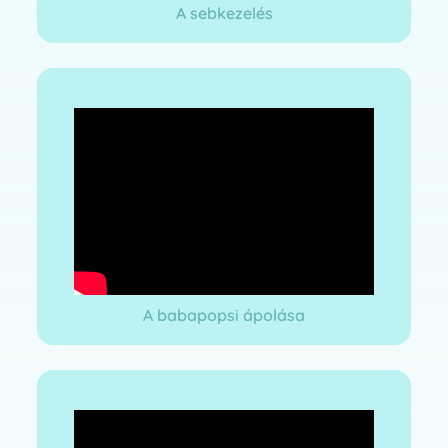
A sebkezelés
A babapopsi ápolása