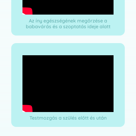
Az íny egészségének megőrzése a
babavárás és a szoptatás ideje alatt
Testmozgás a szülés előtt és után