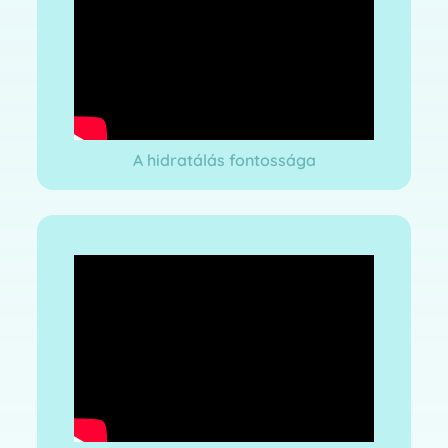
A hidratálás fontossága