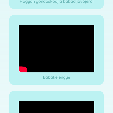
Hogyan gondoskodj a babád jövőjéről
Babakelengye