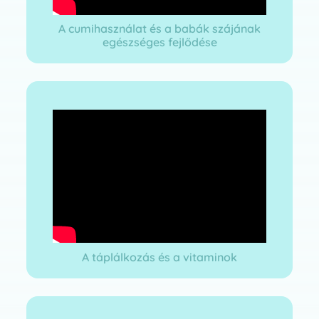
A cumihasználat és a babák szájának
egészséges fejlődése
A táplálkozás és a vitaminok