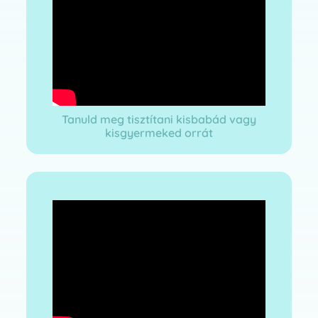
Tanuld meg tisztítani kisbabád vagy
kisgyermeked orrát