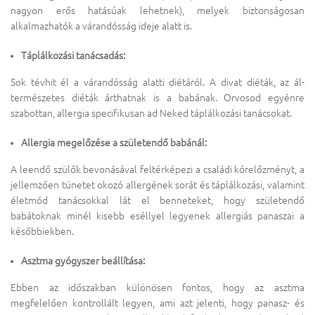
nagyon erős hatásúak lehetnek), melyek biztonságosan
alkalmazhatók a várandósság ideje alatt is.
Táplálkozási tanácsadás:
Sok tévhit él a várandósság alatti diétáról. A divat diéták, az ál-
természetes diéták árthatnak is a babának. Orvosod egyénre
szabottan, allergia specifikusan ad Neked táplálkozási tanácsokat.
Allergia megelőzése a születendő babánál:
A leendő szülők bevonásával feltérképezi a családi kórelőzményt, a
jellemzően tünetet okozó allergének sorát és táplálkozási, valamint
életmód tanácsokkal lát el benneteket, hogy születendő
babátoknak minél kisebb eséllyel legyenek allergiás panaszai a
későbbiekben.
Asztma gyógyszer beállítása:
Ebben az időszakban különösen fontos, hogy az asztma
megfelelően kontrollált legyen, ami azt jelenti, hogy panasz- és