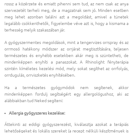
rossz a közérzete és emiatt pihenni sem tud, az nem csak az anya
szervezetét terheli meg, de a magzatnak sem jó. Minden esetben
meg lehet azonban találni azt a megoldást, amivel a tünetek
legalább csökkenthetők, figyelembe véve azt is, hogy a kismama a
terhesség melyik szakaszában jár.
A gyógyszermentes megoldások, mint a tengervizes orrspray és az
orrmosó hatékony módszer az orrjárat megtisztítására, teljesen
természetes és enyhébb esetekben akár meg is szüntetheti, de
mindenképpen enyhíti a panaszokat. A Rhinolight fényterápia
szintén kíméletes kezelési mód, mely sokat segíthet az orrfolyás,
orrdugulás, orrviszketés enyhítésében.
Ha a természetes gyógymódok nem segítenek, akkor
mindenképpen fordulj segítségért egy allergológushoz, aki az
alábbiakban tud Neked segíteni:
Allergia gyógyszeres kezelése:
Áttekinti az eddigi gyógyszerezést, kiválasztja azokat a terápiás
lehetőségeket és lokális szereket (a recept nélküli készítmények is