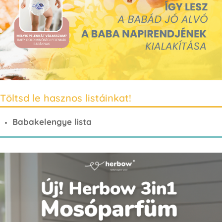
Töltsd le hasznos listáinkat!
Babakelengye lista