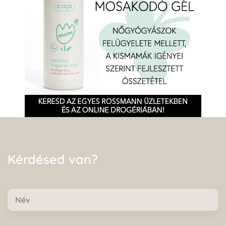
Kérdésed van?
Név
E-