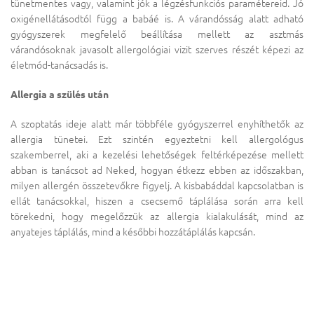
tünetmentes vagy, valamint jók a légzésfunkciós paramétereid. Jó
oxigénellátásodtól függ a babáé is. A várandósság alatt adható
gyógyszerek megfelelő beállítása mellett az asztmás
várandósoknak javasolt allergológiai vizit szerves részét képezi az
életmód-tanácsadás is.
Allergia a szülés után
A szoptatás ideje alatt már többféle gyógyszerrel enyhíthetők az
allergia tünetei. Ezt szintén egyeztetni kell allergológus
szakemberrel, aki a kezelési lehetőségek feltérképezése mellett
abban is tanácsot ad Neked, hogyan étkezz ebben az időszakban,
milyen allergén összetevőkre figyelj. A kisbabáddal kapcsolatban is
ellát tanácsokkal, hiszen a csecsemő táplálása során arra kell
törekedni, hogy megelőzzük az allergia kialakulását, mind az
anyatejes táplálás, mind a későbbi hozzátáplálás kapcsán.