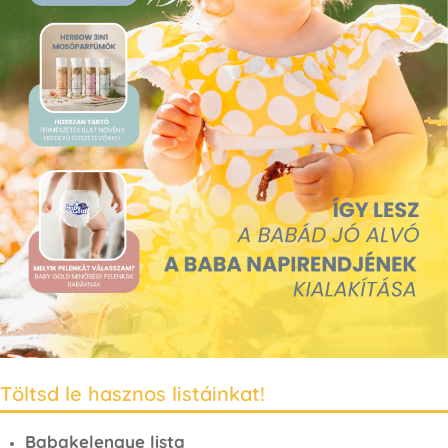
Töltsd le hasznos listáinkat!
Babakelengye lista