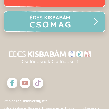
: Innoversity Kft.
Web design
Adatvédelmi tájékoztató
Impresszum
ÁSZF
Médiaajánlat