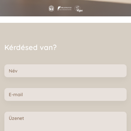
Kérdésed van?
Név
E-
mail
Üzenet