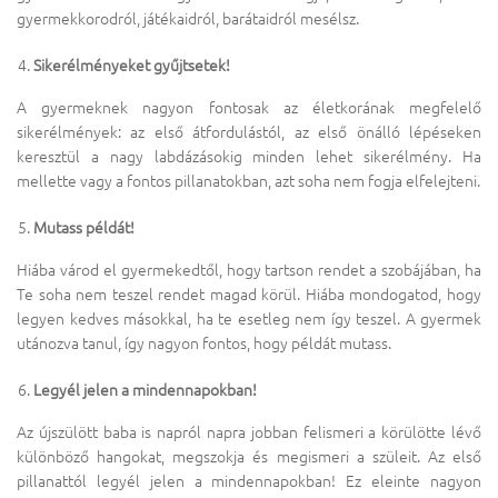
gyermekkorodról, játékaidról, barátaidról mesélsz.
Sikerélményeket gyűjtsetek!
A gyermeknek nagyon fontosak az életkorának megfelelő
sikerélmények: az első átfordulástól, az első önálló lépéseken
keresztül a nagy labdázásokig minden lehet sikerélmény. Ha
mellette vagy a fontos pillanatokban, azt soha nem fogja elfelejteni.
Mutass példát!
Hiába várod el gyermekedtől, hogy tartson rendet a szobájában, ha
Te soha nem teszel rendet magad körül. Hiába mondogatod, hogy
legyen kedves másokkal, ha te esetleg nem így teszel. A gyermek
utánozva tanul, így nagyon fontos, hogy példát mutass.
Legyél jelen a mindennapokban!
Az újszülött baba is napról napra jobban felismeri a körülötte lévő
különböző hangokat, megszokja és megismeri a szüleit. Az első
pillanattól legyél jelen a mindennapokban! Ez eleinte nagyon