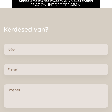
Kérdésed van?
Név
E-
mail
Üzenet