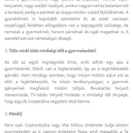
helyzetek, nagy családi viszályok, amikor nagyon nehéz betartani ezt
a tanácsot, pedig a szeretet az alapja minden család fejlődésének. A
gyerekeknek is leginkább szeretetre és az ezzel szorosan
összefüggő feltétlen elfogadásra van a legnagyobb szüksége, de
nemcsak a gyermeknek, hanem párodnak és saját magadnak is. A
szeretet sok-sok nehézségen átsegít.
Tölts minél több minőségi időt a gyermekeddel!
Az idő az egyik legnagyobb kincs, amit adhat egy apa a
gyermekének. Ebből van a legkevesebb, így ez a legértékesebb
ajándék. Nem mindegy azonban, hogy milyen módon adjuk ezt az
időt: a legértékesebb, ha közös tevékenységgel, a gyermek
igényeinek megfelelő módon töltjük. Bevásárlás helyett
meseolvasás, TV-nézés helyett hintázás: a minőségi idő lényege,
hogy együtt, kooperálva vegyetek részt benne.
Mesélj!
Nem csak Csipkerózsika vagy Misi Mókus története tudja lekötni
gyermekedet: az is nagyon érdekelni fogja, amit magadról, a Te