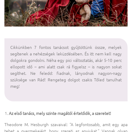
Cikkünkben 7 fontos tanácsot gyűjtöttünk össze, melyek
segítenek a nehézségek leküzdésében. És itt nem kell nagy
dolgokra gondolni. Néha egy pici változtatás, akár 5-10 perc
ellopott idő – ami alatt csak rá figyelsz – is nagyon sokat
segíthet. Ne feledd: fiadnak, lányodnak nagyon-nagy
szüksége van Rád! Rengeteg dolgot csakis Tőled tanulhat
meg!
Az első tanács, mely szinte magától értetődik, a szeretet!
Theodore M. Hesburgh szavaival: “A legfontosabb, amit egy apa
tehet a gyermekeiért, hogy szereti az anyjukat.” Vannak olyan